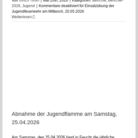
Von
Ulrich Timm
|
Mai 20th, 2026
|
Kategorien:
Berichte
,
Berichte-
2026
,
Jugend
|
Kommentare deaktiviert
für Einsatzübung der
Jugendfeuerwehr am Mittwoch, 20.05.2026
Weiterlesen
Abnahme der Jugendflamme am Samstag,
25.04.2026
Am Samstag, den 25.04.2026 fand in Feucht die jährliche