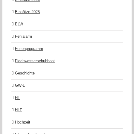
Einsätze-2025
ELW
Fehlalarm
Ferienprogramm
Flachwasserschubboot
Geschichte
GW-L
HL
HLF
Hochzeit