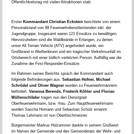
Öffentlichkeitstag mit vielen Attraktionen statt.
Erster
Kommandant Christian Eckstein
berichtete von einem
Personalstand von 99 Feuerwehrdienstleistenden inkl. der
Jugendgruppe. Insgesamt waren 121 Einsätze zu bewältigen.
Hervorzuheben sind die Waldbrände in Erlangen, zu denen
unser All Terrain Vehicle (ATV) angefordert wurde, ein
Großbrand in Weißenbrunn und ein tragischer Verkehrsunfall im
Ortsbereich mit einer tödlich verletzten Person. Auffällig war die
Zunahme der First-Responder-Einsätze.
Im Rahmen seines Berichts sprach der Kommandant auch
folgende Beförderungen aus.
Sebastian Hofner, Michael
Schrödel und Oliver Wagner
wurden zu Feuerwehrmännern
befördert.
Vanessa Berends, Frederik Köhler und Florian
Müllenschläder
tragen nun den Dienstgrad
Oberfeuerwehrmann, bzw. -frau. Zum Hauptfeuerwehrmann
wurden Sascha Homann und Sebastian Scholz ernannt.
Thomas Lehmann ist nun Oberlöschmeister.
Bürgermeister Markus Holzammer dankte in seinem Grußwort
im Namen der Gemeinde und des Gemeinderats der Wehr- und