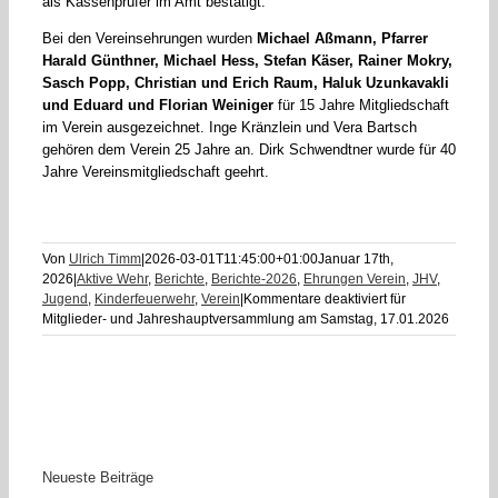
als Kassenprüfer im Amt bestätigt.
Bei den Vereinsehrungen wurden
Michael Aßmann, Pfarrer
Harald Günthner, Michael Hess, Stefan Käser, Rainer Mokry,
Sasch Popp, Christian und Erich Raum, Haluk Uzunkavakli
und Eduard und Florian Weiniger
für 15 Jahre Mitgliedschaft
im Verein ausgezeichnet. Inge Kränzlein und Vera Bartsch
gehören dem Verein 25 Jahre an. Dirk Schwendtner wurde für 40
Jahre Vereinsmitgliedschaft geehrt.
Von
Ulrich Timm
|
2026-03-01T11:45:00+01:00
Januar 17th,
2026
|
Aktive Wehr
,
Berichte
,
Berichte-2026
,
Ehrungen Verein
,
JHV
,
Jugend
,
Kinderfeuerwehr
,
Verein
|
Kommentare deaktiviert
für
Mitglieder- und Jahreshauptversammlung am Samstag, 17.01.2026
Neueste Beiträge