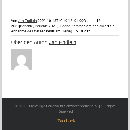
Von
Jan Endlein
|
2021-10-18T10:10:12+01:00
Oktober 18th,
2021
|
Berichte
,
Berichte 2021
,
Jugend
|
Kommentare deaktiviert
für
Abnahme des Wissenstests am Freitag, 15.10.2021
Über den Autor:
Jan Endlein
©
2026 | Freiwillige Feuerwehr Schwarzenbruck e. V. | All Rights
Reserved
Facebook