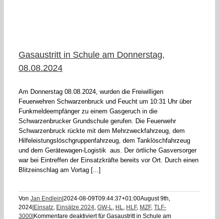
0
Gasaustritt in Schule am Donnerstag,
08.08.2024
Am Donnerstag 08.08.2024, wurden die Freiwilligen
Feuerwehren Schwarzenbruck und Feucht um 10:31 Uhr über
Funkmeldeempfänger zu einem Gasgeruch in die
Schwarzenbrucker Grundschule gerufen. Die Feuerwehr
Schwarzenbruck rückte mit dem Mehrzweckfahrzeug, dem
Hilfeleistungslöschgruppenfahrzeug, dem Tanklöschfahrzeug
und dem Gerätewagen-Logistik aus. Der örtliche Gasversorger
war bei Eintreffen der Einsatzkräfte bereits vor Ort. Durch einen
Blitzeinschlag am Vortag [...]
Von
Jan Endlein
|
2024-08-09T09:44:37+01:00
August 9th,
2024
|
Einsatz
,
Einsätze 2024
,
GW-L
,
HL
,
HLF
,
MZF
,
TLF-
3000
|
Kommentare deaktiviert
für Gasaustritt in Schule am