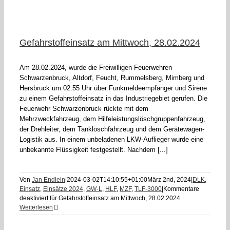
Gefahrstoffeinsatz am Mittwoch, 28.02.2024
Am 28.02.2024, wurde die Freiwilligen Feuerwehren
Schwarzenbruck, Altdorf, Feucht, Rummelsberg, Mimberg und
Hersbruck um 02:55 Uhr über Funkmeldeempfänger und Sirene
zu einem Gefahrstoffeinsatz in das Industriegebiet gerufen. Die
Feuerwehr Schwarzenbruck rückte mit dem
Mehrzweckfahrzeug, dem Hilfeleistungslöschgruppenfahrzeug,
der Drehleiter, dem Tanklöschfahrzeug und dem Gerätewagen-
Logistik aus. In einem unbeladenen LKW-Auflieger wurde eine
unbekannte Flüssigkeit festgestellt. Nachdem [...]
Von
Jan Endlein
|
2024-03-02T14:10:55+01:00
März 2nd, 2024
|
DLK
,
Einsatz
,
Einsätze 2024
,
GW-L
,
HLF
,
MZF
,
TLF-3000
|
Kommentare
deaktiviert
für Gefahrstoffeinsatz am Mittwoch, 28.02.2024
Weiterlesen