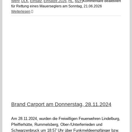
Wehr
,
DLK
,
Einsatz
,
Einsätze 2026
,
HL
,
MZF
|
Kommentare deaktiviert
für Rettung eines Mauerseglers am Sonntag, 21.06.2026
Weiterlesen
d
Brand Carport am Donnerstag, 28.11.2024
Am 28.11.2024, wurden die Freiwilligen Feuerwehren Lindelburg,
Pfeifferhütte, Rummelsberg, Ober-/Unterferrieden und
Schwarzenbruck um 18:57 Uhr über Funkmeldeempfänger bzw.