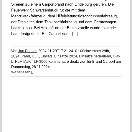
Sirenen zu einem Carportbrand nach Lindelburg gerufen. Die
Feuerwehr Schwarzenbruck rückte mit dem
Mehrzweckfahrzeug, dem Hilfeleistungslöschgruppenfahrzeug,
der Drehleiter, dem Tanklöschfahrzeug und dem Gerätewagen-
Logistik aus. Bei Ankunft an der Einsatzstelle wurde folgende
Lage festgestellt: Ein Carport samt [...]
Von
Jan Endlein
|
2024-11-29T17:21:24+01:00
November 29th,
2024
|
Brand
,
DLK
,
Einsatz
,
Einsätze 2024
,
Einsätze bedeutend
,
GW-
L
,
HLF
,
MZF
,
TLF-3000
|
Kommentare deaktiviert
für Brand Carport am
Donnerstag, 28.11.2024
Weiterlesen