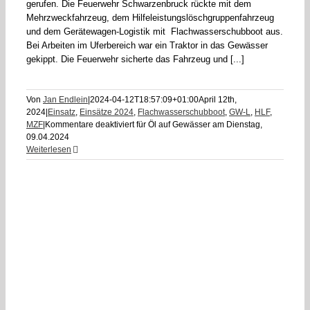
gerufen. Die Feuerwehr Schwarzenbruck rückte mit dem
Mehrzweckfahrzeug, dem Hilfeleistungslöschgruppenfahrzeug
und dem Gerätewagen-Logistik mit Flachwasserschubboot aus.
Bei Arbeiten im Uferbereich war ein Traktor in das Gewässer
gekippt. Die Feuerwehr sicherte das Fahrzeug und [...]
Von
Jan Endlein
|
2024-04-12T18:57:09+01:00
April 12th,
2024
|
Einsatz
,
Einsätze 2024
,
Flachwasserschubboot
,
GW-L
,
HLF
,
MZF
|
Kommentare deaktiviert
für Öl auf Gewässer am Dienstag,
09.04.2024
Weiterlesen
0