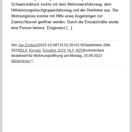
Schwarzenbruck rückte mit dem Mehrzweckfahrzeug, dem
Hilfeleistungslöschgruppenfahrzeug und der Drehleiter aus. Die
Wohnungstüre konnte mit Hilfe eines Angehörigen mit
Zweitschlüssel geöffnet werden. Durch die Einsatzkräfte wurde
eine Person betreut. Eingesetzt [...]
Von
Jan Endlein
|
2023-10-08T15:52:20+01:00
September 26th,
2023
|
DLK
,
Einsatz
,
Einsätze 2023
,
HLF
,
MZF
|
Kommentare
deaktiviert
für Wohnungsöffnung am Montag, 25.09.2023
Weiterlesen