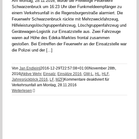
Am Montag, 28.11.2016, wurde die Freiwillige Feuerwehr
Schwarzenbruck um 16:23 Uhr über Funkmeldeempfänger zu
einem Verkehrsunfall in die Regensburgerstraße alarmiert. Die
Feuerwehr Schwarzenbruck rückte mit Mehrzweckfahrzeug,
Hilfeleistungslöschgruppenfahrzeug, Löschgruppenfahrzeug und
Gerätewagen-Logistik zur Einsatzstelle aus. Zwei Fahrzeuge
waren auf Höhe des Edeka-Marktes frontal zusammen
gestoßen. Bei Eintreffen der Feuerwehr an der Einsatzstelle war
die Polizei und der [...]
Von
Jan Endlein
|
2016-12-29T22:57:08+01:00
November 28th,
2016
|
Aktive Wehr
,
Einsatz
,
Einsätze 2016
,
GW-L
,
HL
,
HLF
,
Jahresrückblick 2016
,
LF
,
MZF
|
Kommentare deaktiviert
für
Verkehrsunfall am Montag, 28.11.2016
Weiterlesen