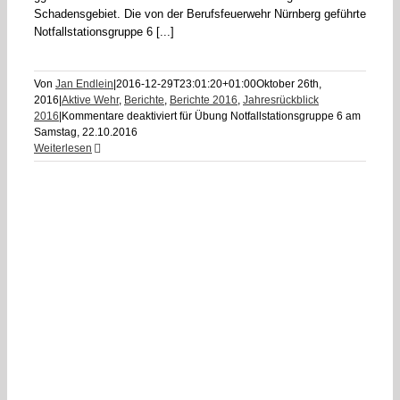
Schadensgebiet. Die von der Berufsfeuerwehr Nürnberg geführte
Notfallstationsgruppe 6 [...]
Von
Jan Endlein
|
2016-12-29T23:01:20+01:00
Oktober 26th,
2016
|
Aktive Wehr
,
Berichte
,
Berichte 2016
,
Jahresrückblick
2016
|
Kommentare deaktiviert
für Übung Notfallstationsgruppe 6 am
Samstag, 22.10.2016
Weiterlesen
6