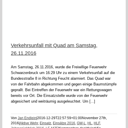
Verkehrsunfall mit Quad am Samstag,
26.11.2016
Am Samstag, 26.11.2016, wurde die Freiwillige Feuerwehr
Schwarzenbruck um 16:29 Uhr zu einem Verkehrsunfall auf die
Bundesstraße 8 in Richtung Feucht alarmiert. Das Quad war
von der Fahrbahn abgekommen und gegen einige Baumstümpfe
geprallt. Bei Eintreffen der Feuerwehr war ein Rettungswagen
bereits vor Ort. Die Einsatzstelle wurde von der Feuerwehr
abgesichert und weiträumig ausgeleuchtet. Um [...]
Von
Jan Endlein
|
2016-12-29T22:57:59+01:00
November 27th,
2016
|
Aktive Wehr
,
Einsatz
,
Einsätze 2016
,
GW-L
,
HL
,
HLF
,