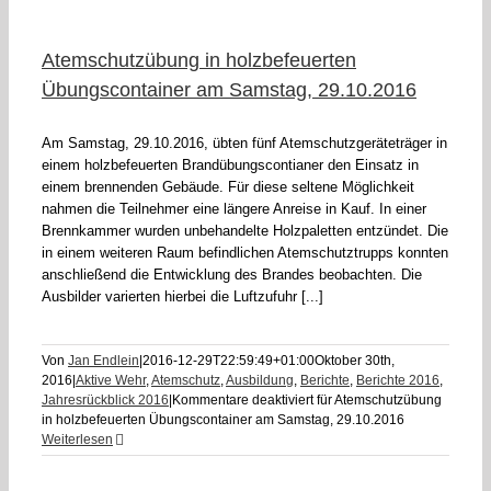
Atemschutzübung in holzbefeuerten
Übungscontainer am Samstag, 29.10.2016
Am Samstag, 29.10.2016, übten fünf Atemschutzgeräteträger in
einem holzbefeuerten Brandübungscontianer den Einsatz in
einem brennenden Gebäude. Für diese seltene Möglichkeit
nahmen die Teilnehmer eine längere Anreise in Kauf. In einer
Brennkammer wurden unbehandelte Holzpaletten entzündet. Die
in einem weiteren Raum befindlichen Atemschutztrupps konnten
anschließend die Entwicklung des Brandes beobachten. Die
Ausbilder varierten hierbei die Luftzufuhr [...]
Von
Jan Endlein
|
2016-12-29T22:59:49+01:00
Oktober 30th,
2016
|
Aktive Wehr
,
Atemschutz
,
Ausbildung
,
Berichte
,
Berichte 2016
,
Jahresrückblick 2016
|
Kommentare deaktiviert
für Atemschutzübung
in holzbefeuerten Übungscontainer am Samstag, 29.10.2016
Weiterlesen