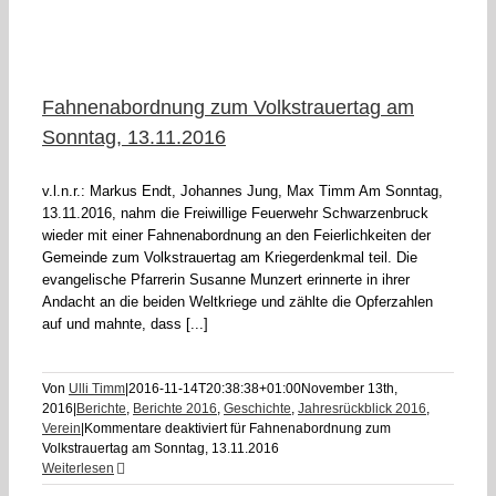
Fahnenabordnung zum Volkstrauertag am
Sonntag, 13.11.2016
v.l.n.r.: Markus Endt, Johannes Jung, Max Timm Am Sonntag,
13.11.2016, nahm die Freiwillige Feuerwehr Schwarzenbruck
wieder mit einer Fahnenabordnung an den Feierlichkeiten der
Gemeinde zum Volkstrauertag am Kriegerdenkmal teil. Die
evangelische Pfarrerin Susanne Munzert erinnerte in ihrer
Andacht an die beiden Weltkriege und zählte die Opferzahlen
auf und mahnte, dass [...]
Von
Ulli Timm
|
2016-11-14T20:38:38+01:00
November 13th,
2016
|
Berichte
,
Berichte 2016
,
Geschichte
,
Jahresrückblick 2016
,
Verein
|
Kommentare deaktiviert
für Fahnenabordnung zum
Volkstrauertag am Sonntag, 13.11.2016
Weiterlesen