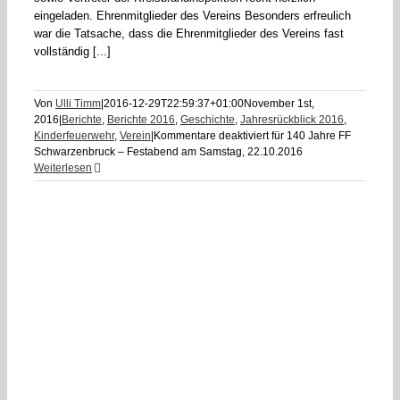
eingeladen. Ehrenmitglieder des Vereins Besonders erfreulich
war die Tatsache, dass die Ehrenmitglieder des Vereins fast
vollständig [...]
Von
Ulli Timm
|
2016-12-29T22:59:37+01:00
November 1st,
2016
|
Berichte
,
Berichte 2016
,
Geschichte
,
Jahresrückblick 2016
,
Kinderfeuerwehr
,
Verein
|
Kommentare deaktiviert
für 140 Jahre FF
Schwarzenbruck – Festabend am Samstag, 22.10.2016
Weiterlesen
er
e