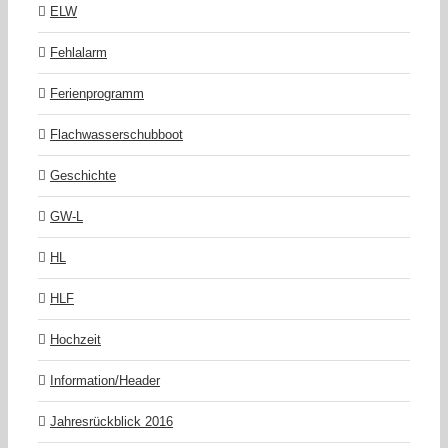
ELW
Fehlalarm
Ferienprogramm
Flachwasserschubboot
Geschichte
GW-L
HL
HLF
Hochzeit
Information/Header
Jahresrückblick 2016