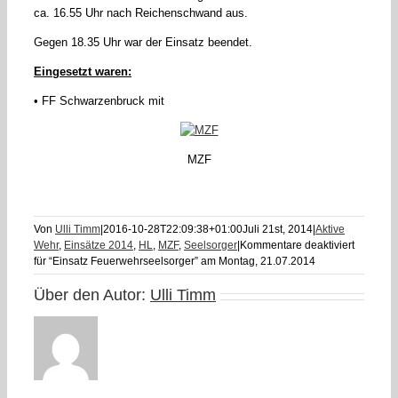
ca. 16.55 Uhr nach Reichenschwand aus.
Gegen 18.35 Uhr war der Einsatz beendet.
Eingesetzt waren:
• FF Schwarzenbruck mit
MZF
Von
Ulli Timm
|
2016-10-28T22:09:38+01:00
Juli 21st, 2014
|
Aktive
Wehr
,
Einsätze 2014
,
HL
,
MZF
,
Seelsorger
|
Kommentare deaktiviert
für “Einsatz Feuerwehrseelsorger” am Montag, 21.07.2014
Über den Autor:
Ulli Timm