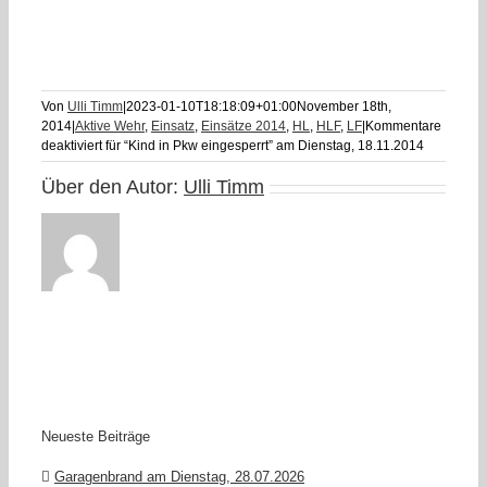
Von
Ulli Timm
|
2023-01-10T18:18:09+01:00
November 18th,
2014
|
Aktive Wehr
,
Einsatz
,
Einsätze 2014
,
HL
,
HLF
,
LF
|
Kommentare
deaktiviert
für “Kind in Pkw eingesperrt” am Dienstag, 18.11.2014
Über den Autor:
Ulli Timm
Neueste Beiträge
Garagenbrand am Dienstag, 28.07.2026