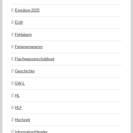
Einsätze-2025
ELW
Fehlalarm
Ferienprogramm
Flachwasserschubboot
Geschichte
GW-L
HL
HLF
Hochzeit
Information/Header