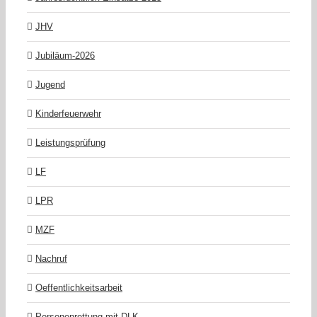
JHV
Jubiläum-2026
Jugend
Kinderfeuerwehr
Leistungsprüfung
LF
LPR
MZF
Nachruf
Oeffentlichkeitsarbeit
Personenrettung mit DLK