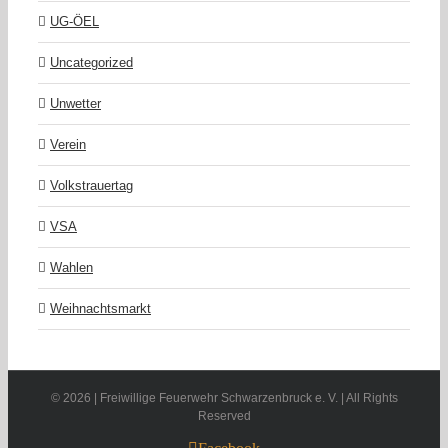
UG-ÖEL
Uncategorized
Unwetter
Verein
Volkstrauertag
VSA
Wahlen
Weihnachtsmarkt
©
2026 | Freiwillige Feuerwehr Schwarzenbruck e. V. | All Rights
Reserved