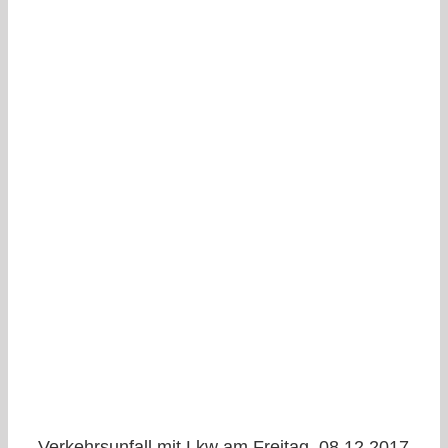
Verkehrsunfall mit Lkw am Freitag, 08.12.2017