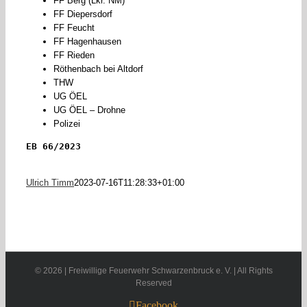
FF Berg (Lkr. NM)
FF Diepersdorf
FF Feucht
FF Hagenhausen
FF Rieden
Röthenbach bei Altdorf
THW
UG ÖEL
UG ÖEL – Drohne
Polizei
EB 66/2023
Ulrich Timm
2023-07-16T11:28:33+01:00
©
2026 | Freiwillige Feuerwehr Schwarzenbruck e. V. | All Rights
Reserved
Facebook