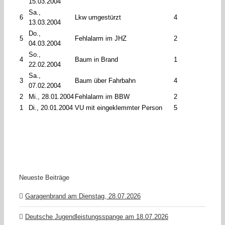
15.03.2004
Sa.,
6
Lkw umgestürzt
4
13.03.2004
Do.,
5
Fehlalarm im JHZ
2
04.03.2004
So.,
4
Baum in Brand
1
22.02.2004
Sa.,
3
Baum über Fahrbahn
4
07.02.2004
2
Mi., 28.01.2004
Fehlalarm im BBW
2
1
Di., 20.01.2004
VU mit eingeklemmter Person
5
Neueste Beiträge
Garagenbrand am Dienstag, 28.07.2026
Deutsche Jugendleistungsspange am 18.07.2026