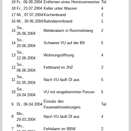
19
Fr., 06.08.2004
Entfernen eines Hornissennestes
Tel.
18
Fr., 23.07.2004
Keller unter Wasser
4
17
Mi., 07.07.2004
Küchenbrand
2
16
Mi., 30.06.2004
Bahndammbrand
1
Sa.,
15
Melderalarm in Rummelsberg
2
26.06.2004
So.,
14
Schwerer VU auf der B8
5
20.06.2004
Sa.,
13
Wohnungsöffnung
4
12.06.2004
So.,
12
Fettbrand im JHZ
2
06.06.2004
Sa.,
11
Nach VU läuft Öl aus
5
01.05.2004
Sa.,
10
VU mit eingeklemmter Person
5
24.04.2004
Einsatz des
9
Di., 06.04.2004
Tel.
Feuerwehrseelsorgers
Mo.,
8
Nach VU läuft Öl aus
4
29.03.2004
Mo.,
7
Fehlalarm im BBW
2