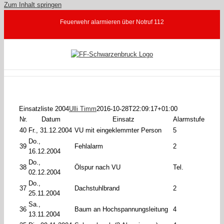
Zum Inhalt springen
Feuerwehr alarmieren über Notruf 112
Einsatzliste 2004
Ulli Timm
2016-10-28T22:09:17+01:00
Nr.
Datum
Einsatz
Alarmstufe
40
Fr., 31.12.2004
VU mit eingeklemmter Person
5
Do.,
39
Fehlalarm
2
16.12.2004
Do.,
38
Ölspur nach VU
Tel.
02.12.2004
Do.,
37
Dachstuhlbrand
2
25.11.2004
Sa.,
36
Baum an Hochspannungsleitung
4
13.11.2004