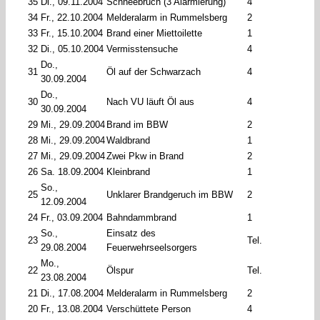
35
Di., 09.11.2004
Schneebruch (3 Alarmierung)
4
34
Fr., 22.10.2004
Melderalarm in Rummelsberg
2
33
Fr., 15.10.2004
Brand einer Miettoilette
1
32
Di., 05.10.2004
Vermisstensuche
4
Do.,
31
Öl auf der Schwarzach
4
30.09.2004
Do.,
30
Nach VU läuft Öl aus
4
30.09.2004
29
Mi., 29.09.2004
Brand im BBW
2
28
Mi., 29.09.2004
Waldbrand
1
27
Mi., 29.09.2004
Zwei Pkw in Brand
2
26
Sa. 18.09.2004
Kleinbrand
1
So.,
25
Unklarer Brandgeruch im BBW
2
12.09.2004
24
Fr., 03.09.2004
Bahndammbrand
1
So.,
Einsatz des
23
Tel.
29.08.2004
Feuerwehrseelsorgers
Mo.,
22
Ölspur
Tel.
23.08.2004
21
Di., 17.08.2004
Melderalarm in Rummelsberg
2
20
Fr., 13.08.2004
Verschüttete Person
4