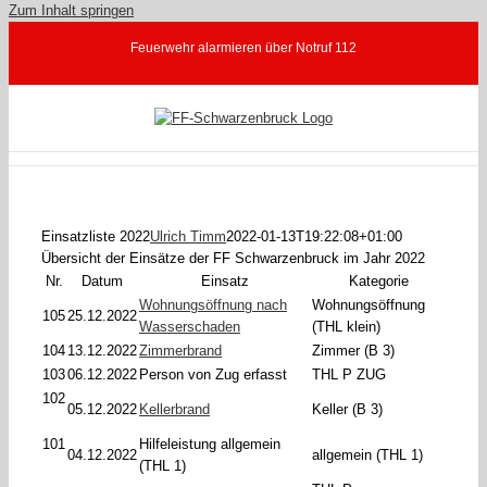
Zum Inhalt springen
Feuerwehr alarmieren über Notruf 112
Einsatzliste 2022
Ulrich Timm
2022-01-13T19:22:08+01:00
Übersicht der Einsätze der FF Schwarzenbruck im Jahr 2022
Nr.
Datum
Einsatz
Kategorie
Wohnungsöffnung nach
Wohnungsöffnung
105
25.12.2022
Wasserschaden
(THL klein)
104
13.12.2022
Zimmerbrand
Zimmer (B 3)
103
06.12.2022
Person von Zug erfasst
THL P ZUG
102
05.12.2022
Kellerbrand
Keller (B 3)
101
Hilfeleistung allgemein
04.12.2022
allgemein (THL 1)
(THL 1)