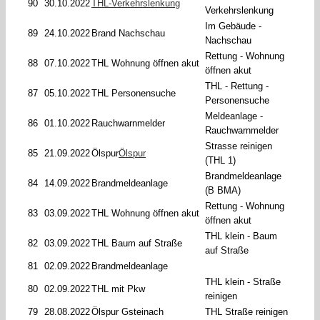
90
30.10.2022
THL-Verkehrslenkung
Verkehrslenkung
Im Gebäude -
89
24.10.2022
Brand Nachschau
Nachschau
Rettung - Wohnung
88
07.10.2022
THL Wohnung öffnen akut
öffnen akut
THL - Rettung -
87
05.10.2022
THL Personensuche
Personensuche
Meldeanlage -
86
01.10.2022
Rauchwarnmelder
Rauchwarnmelder
Strasse reinigen
85
21.09.2022
Ölspur
Ölspur
(THL 1)
Brandmeldeanlage
84
14.09.2022
Brandmeldeanlage
(B BMA)
Rettung - Wohnung
83
03.09.2022
THL Wohnung öffnen akut
öffnen akut
THL klein - Baum
82
03.09.2022
THL Baum auf Straße
auf Straße
81
02.09.2022
Brandmeldeanlage
THL klein - Straße
80
02.09.2022
THL mit Pkw
reinigen
79
28.08.2022
Ölspur Gsteinach
THL Straße reinigen