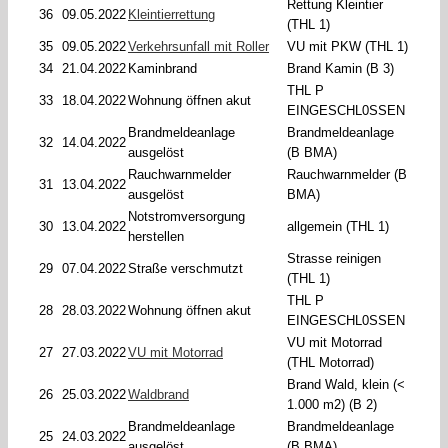
Rettung Kleintier
36
09.05.2022
Kleintierrettung
(THL 1)
35
09.05.2022
Verkehrsunfall mit Roller
VU mit PKW (THL 1)
34
21.04.2022
Kaminbrand
Brand Kamin (B 3)
THL P
33
18.04.2022
Wohnung öffnen akut
EINGESCHL0SSEN
Brandmeldeanlage
Brandmeldeanlage
32
14.04.2022
ausgelöst
(B BMA)
Rauchwarnmelder
Rauchwarnmelder (B
31
13.04.2022
ausgelöst
BMA)
Notstromversorgung
30
13.04.2022
allgemein (THL 1)
herstellen
Strasse reinigen
29
07.04.2022
Straße verschmutzt
(THL 1)
THL P
28
28.03.2022
Wohnung öffnen akut
EINGESCHL0SSEN
VU mit Motorrad
27
27.03.2022
VU mit Motorrad
(THL Motorrad)
Brand Wald, klein (<
26
25.03.2022
Waldbrand
1.000 m2) (B 2)
Brandmeldeanlage
Brandmeldeanlage
25
24.03.2022
ausgelöst
(B BMA)