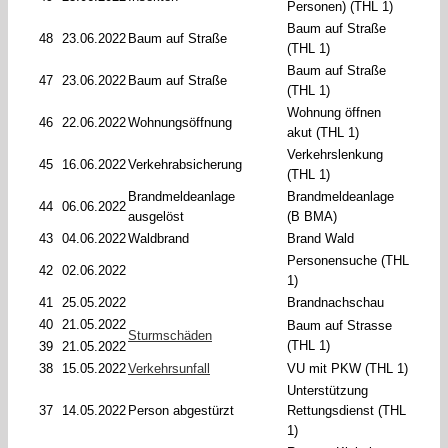
Personen) (THL 1)
Baum auf Straße
48
23.06.2022
Baum auf Straße
(THL 1)
Baum auf Straße
47
23.06.2022
Baum auf Straße
(THL 1)
Wohnung öffnen
46
22.06.2022
Wohnungsöffnung
akut (THL 1)
Verkehrslenkung
45
16.06.2022
Verkehrabsicherung
(THL 1)
Brandmeldeanlage
Brandmeldeanlage
44
06.06.2022
ausgelöst
(B BMA)
43
04.06.2022
Waldbrand
Brand Wald
Personensuche (THL
42
02.06.2022
1)
41
25.05.2022
Brandnachschau
40
21.05.2022
Baum auf Strasse
Sturmschäden
(THL 1)
39
21.05.2022
38
15.05.2022
Verkehrsunfall
VU mit PKW (THL 1)
Unterstützung
37
14.05.2022
Person abgestürzt
Rettungsdienst (THL
1)