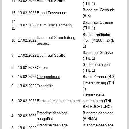
14
20.02.2022
Baum auf Straße
(THL 1)
Brand am Gebäude
15
19.02.2022
Brand Fasssauna
(B 3)
12
Baum auf Strasse
18.02.2022
Baum über Fahrbahn
(THL 1)
11
Brand Freifläche
Baum auf Stromleitung
10
17.02.2022
klein (< 100 m2) (B
gestürzt
1)
Baum auf Strasse
9
17.02.2022
Baum auf Straße
(THL 1)
Strasse reinigen
8
16.02.2022
Ölspur
(THL 1)
7
15.02.2022
Garagenbrand
Brand Zimmer (B 3)
Unterstützung (THL
6
13.02.2022
Tragehilfe
1)
Einsatzstelle
5
02.02.2022
Einsatzstelle ausleuchten
ausleuchten (THL
BELEUCHTUNG)
Brandmeldeanlage
Brandmeldeanlage
4
02.02.2022
ausgelöst
(B BMA)
Brandmeldeanlage
Brandmeldeanlage
3
18.01.2022