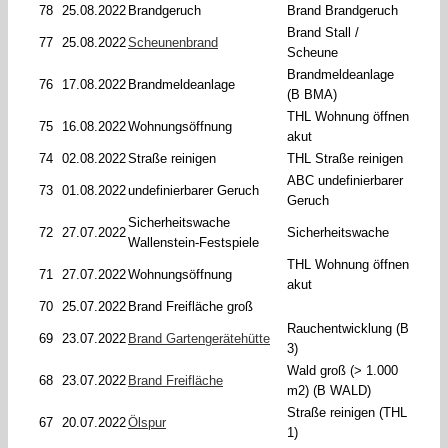
78
25.08.2022
Brandgeruch
Brand Brandgeruch
Brand Stall /
77
25.08.2022
Scheunenbrand
Scheune
Brandmeldeanlage
76
17.08.2022
Brandmeldeanlage
(B BMA)
THL Wohnung öffnen
75
16.08.2022
Wohnungsöffnung
akut
74
02.08.2022
Straße reinigen
THL Straße reinigen
ABC undefinierbarer
73
01.08.2022
undefinierbarer Geruch
Geruch
Sicherheitswache
72
27.07.2022
Sicherheitswache
Wallenstein-Festspiele
THL Wohnung öffnen
71
27.07.2022
Wohnungsöffnung
akut
70
25.07.2022
Brand Freifläche groß
Rauchentwicklung (B
69
23.07.2022
Brand Gartengerätehütte
3)
Wald groß (> 1.000
68
23.07.2022
Brand Freifläche
m2) (B WALD)
Straße reinigen (THL
67
20.07.2022
Ölspur
1)