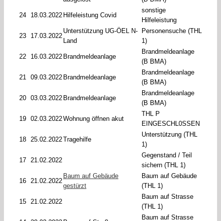
sonstige
24
18.03.2022
Hilfeleistung Covid
Hilfeleistung
Unterstützung UG-ÖEL N-
Personensuche (THL
23
17.03.2022
Land
1)
Brandmeldeanlage
22
16.03.2022
Brandmeldeanlage
(B BMA)
Brandmeldeanlage
21
09.03.2022
Brandmeldeanlage
(B BMA)
Brandmeldeanlage
20
03.03.2022
Brandmeldeanlage
(B BMA)
THL P
19
02.03.2022
Wohnung öffnen akut
EINGESCHL0SSEN
Unterstützung (THL
18
25.02.2022
Tragehilfe
1)
Gegenstand / Teil
17
21.02.2022
sichern (THL 1)
Baum auf Gebäude
Baum auf Gebäude
16
21.02.2022
gestürzt
(THL 1)
Baum auf Strasse
15
21.02.2022
(THL 1)
Baum auf Strasse