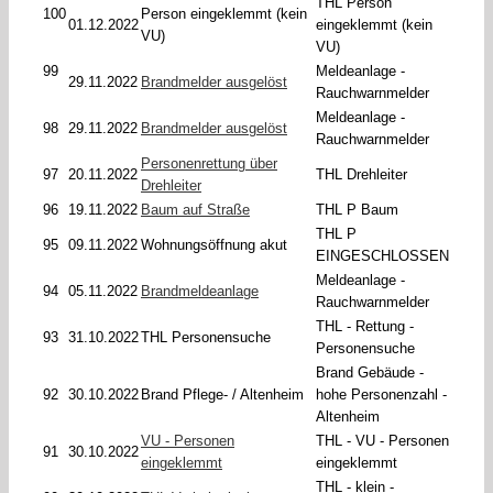
THL Person
100
Person eingeklemmt (kein
01.12.2022
eingeklemmt (kein
VU)
VU)
99
Meldeanlage -
29.11.2022
Brandmelder ausgelöst
Rauchwarnmelder
Meldeanlage -
98
29.11.2022
Brandmelder ausgelöst
Rauchwarnmelder
Personenrettung über
97
20.11.2022
THL Drehleiter
Drehleiter
96
19.11.2022
Baum auf Straße
THL P Baum
THL P
95
09.11.2022
Wohnungsöffnung akut
EINGESCHLOSSEN
Meldeanlage -
94
05.11.2022
Brandmeldeanlage
Rauchwarnmelder
THL - Rettung -
93
31.10.2022
THL Personensuche
Personensuche
Brand Gebäude -
92
30.10.2022
Brand Pflege- / Altenheim
hohe Personenzahl -
Altenheim
VU - Personen
THL - VU - Personen
91
30.10.2022
eingeklemmt
eingeklemmt
THL - klein -