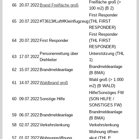
Freifläche groß (>
66
20.07.2022
Brand Freifläche groß
100 m2) (B 2)
First Responder
65
20.07.2022
#T3613#Luft#Kleinflugzeug
(THL FIRST
RESPONDER)
First Responder
64
20.07.2022
First Responder
(THL FIRST
RESPONDER)
Personenrettung über
Unterstützung (THL
63
17.07.2022
Drehleiter
1)
Brandmeldeanlage
62
15.07.2022
Brandmeldeanlage
(B BMA)
Wald groß (> 1.000
61
14.07.2022
Waldbrand groß
m2) (B WALD)
Hilfe/Sonstiges FW
60
09.07.2022
Sonstige Hilfe
(SON HILFE /
SONSTIGES FW)
Brandmeldeanlage
59
06.07.2022
Brandmeldeanlage
(B BMA)
58
02.07.2022
Verkehrslenkung
Verkehrslenkung
Wohnung öffnen
57
01.07.2022
Wohnungsöffnung
akut (THL P