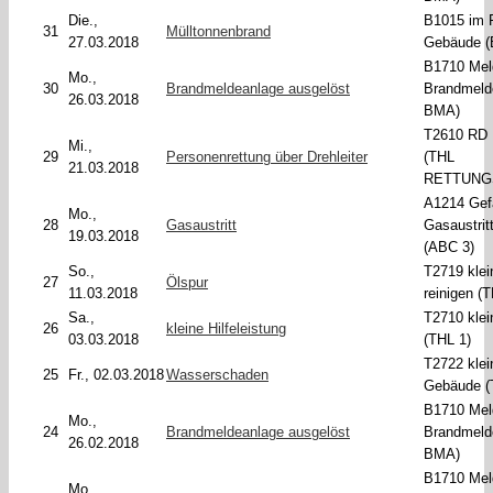
Die.,
B1015 im 
31
Mülltonnenbrand
27.03.2018
Gebäude (
B1710 Mel
Mo.,
30
Brandmeldeanlage ausgelöst
Brandmeld
26.03.2018
BMA)
T2610 RD D
Mi.,
29
Personenrettung über Drehleiter
(THL
21.03.2018
RETTUNG
A1214 Gefa
Mo.,
28
Gasaustritt
Gasaustrit
19.03.2018
(ABC 3)
So.,
T2719 klei
27
Ölspur
11.03.2018
reinigen (
Sa.,
T2710 klei
26
kleine Hilfeleistung
03.03.2018
(THL 1)
T2722 klei
25
Fr., 02.03.2018
Wasserschaden
Gebäude (
B1710 Mel
Mo.,
24
Brandmeldeanlage ausgelöst
Brandmeld
26.02.2018
BMA)
B1710 Mel
Mo.,