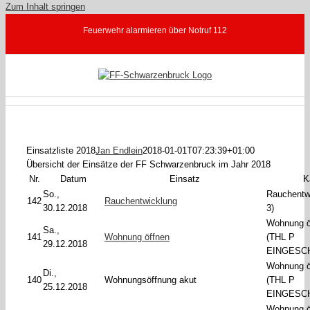
Zum Inhalt springen
Feuerwehr alarmieren über Notruf 112
Einsatzliste 2018
Jan Endlein
2018-01-01T07:23:39+01:00
Übersicht der Einsätze der FF Schwarzenbruck im Jahr 2018
Nr.
Datum
Einsatz
K
So.,
Rauchentw
142
Rauchentwicklung
30.12.2018
3)
Wohnung ö
Sa.,
141
Wohnung öffnen
(THL P
29.12.2018
EINGESC
Wohnung ö
Di.,
140
Wohnungsöffnung akut
(THL P
25.12.2018
EINGESC
Wohnung ö