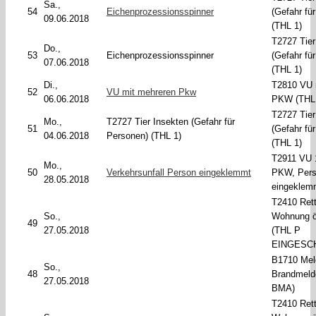
Sa.,
54
Eichenprozessionsspinner
(Gefahr fü
09.06.2018
(THL 1)
T2727 Tier
Do.,
53
Eichenprozessionsspinner
(Gefahr fü
07.06.2018
(THL 1)
Di.,
T2810 VU 
52
VU mit mehreren Pkw
06.06.2018
PKW (THL 
T2727 Tier
Mo.,
T2727 Tier Insekten (Gefahr für
51
(Gefahr fü
04.06.2018
Personen) (THL 1)
(THL 1)
T2911 VU 
Mo.,
50
Verkehrsunfall Person eingeklemmt
PKW, Per
28.05.2018
eingeklem
T2410 Ret
So.,
Wohnung ö
49
27.05.2018
(THL P
EINGESC
B1710 Mel
So.,
48
Brandmeld
27.05.2018
BMA)
T2410 Ret