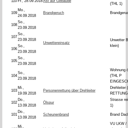
110
Fr., 28.09.2018
Ast auf Gebäude
(THL 1)
Mo.,
109
Brandgeruch
Brandgeruc
24.09.2018
So.,
108
23.09.2018
So.,
107
23.09.2018
Unwetter 
Unwettereinsatz
klein)
So.,
106
23.09.2018
So.,
105
23.09.2018
Wohnung ö
So.,
104
(THL P
23.09.2018
EINGESC
Mi.,
Drehleiter
103
Personenrettung über Drehleiter
19.09.2018
RETTUNG
Do.,
Strasse re
102
Ölspur
13.09.2018
1)
Do.,
101
Scheunenbrand
Brand Dach
13.09.2018
VU LKW / B
Mi.,