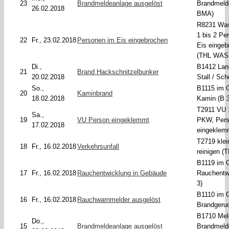
23
Brandmeldeanlage ausgelöst
Brandmeld
26.02.2018
BMA)
R8231 Was
1 bis 2 Pe
22
Fr., 23.02.2018
Personen im Eis eingebrochen
Eis eingeb
(THL WAS
Di.,
B1412 Land
21
Brand Hackschnitzelbunker
20.02.2018
Stall / Sc
So.,
B1115 im 
20
Kaminbrand
18.02.2018
Kamin (B 3
T2911 VU 
Sa.,
19
VU Person eingeklemmt
PKW, Per
17.02.2018
eingeklem
T2719 klei
18
Fr., 16.02.2018
Verkehrsunfall
reinigen (
B1119 im 
17
Fr., 16.02.2018
Rauchentwicklung in Gebäude
Rauchentw
3)
B1110 im 
16
Fr., 16.02.2018
Rauchwarnmelder ausgelöst
Brandgeruc
B1710 Mel
Do.,
15
Brandmeldeanlage ausgelöst
Brandmeld