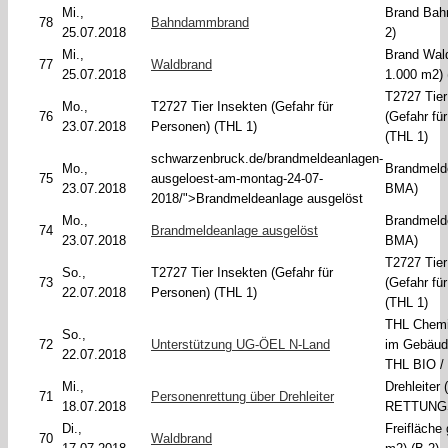
Mi.,
Brand Ba
78
Bahndammbrand
25.07.2018
2)
Mi.,
Brand Wald
77
Waldbrand
25.07.2018
1.000 m2) 
T2727 Tier
Mo.,
T2727 Tier Insekten (Gefahr für
76
(Gefahr fü
23.07.2018
Personen) (THL 1)
(THL 1)
schwarzenbruck.de/brandmeldeanlagen-
Mo.,
Brandmeld
75
ausgeloest-am-montag-24-07-
23.07.2018
BMA)
2018/">Brandmeldeanlage ausgelöst
Mo.,
Brandmeld
74
Brandmeldeanlage ausgelöst
23.07.2018
BMA)
T2727 Tier
So.,
T2727 Tier Insekten (Gefahr für
73
(Gefahr fü
22.07.2018
Personen) (THL 1)
(THL 1)
THL Chemie
So.,
72
Unterstützung UG-ÖEL N-Land
im Gebäud
22.07.2018
THL BIO /
Mi.,
Drehleiter
71
Personenrettung über Drehleiter
18.07.2018
RETTUNG
Di.,
Freifläche
70
Waldbrand