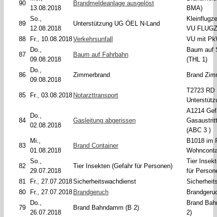
90
Brandmeldeanlage ausgelöst
13.08.2018
BMA)
So.,
Kleinflugz
89
Unterstützung UG ÖEL N-Land
12.08.2018
VU FLUGZ
88
Fr., 10.08.2018
Verkehrsunfall
VU mit Pk
Do.,
Baum auf 
87
Baum auf Fahrbahn
09.08.2018
(THL 1)
Do.,
86
Zimmerbrand
Brand Zim
09.08.2018
T2723 RD
85
Fr., 03.08.2018
Notarzttransport
Unterstütz
A1214 Gefa
Do.,
84
Gasleitung abgerissen
Gasaustrit
02.08.2018
(ABC 3 )
Mi.,
B1018 im F
83
Brand Container
01.08.2018
Wohnconta
So.,
Tier Insek
82
Tier Insekten (Gefahr für Personen)
29.07.2018
für Person
81
Fr., 27.07.2018
Sicherheitswachdienst
Sicherheit
80
Fr., 27.07.2018
Brandgeruch
Brandgeruc
Do.,
Brand Ba
79
Brand Bahndamm (B 2)
26.07.2018
2)