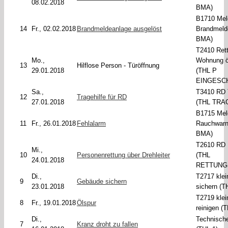
08.02.2018
BMA)
B1710 Mel
14
Fr., 02.02.2018
Brandmeldeanlage ausgelöst
Brandmeld
BMA)
T2410 Ret
Mo.,
Wohnung ö
13
Hilflose Person - Türöffnung
29.01.2018
(THL P
EINGESC
Sa.,
T3410 RD T
12
Tragehilfe für RD
27.01.2018
(THL TRA
B1715 Mel
11
Fr., 26.01.2018
Fehlalarm
Rauchwarn
BMA)
T2610 RD D
Mi.,
10
Personenrettung über Drehleiter
(THL
24.01.2018
RETTUNG
Di.,
T2717 kle
9
Gebäude sichern
23.01.2018
sichern (T
T2719 klei
8
Fr., 19.01.2018
Ölspur
reinigen (
Di.,
Technische
7
Kranz droht zu fallen