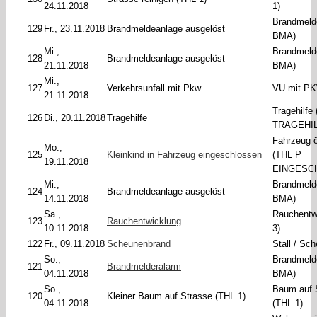
24.11.2018
1)
Brandmeld
129
Fr., 23.11.2018
Brandmeldeanlage ausgelöst
BMA)
Mi.,
Brandmeld
128
Brandmeldeanlage ausgelöst
21.11.2018
BMA)
Mi.,
127
Verkehrsunfall mit Pkw
VU mit PK
21.11.2018
Tragehilfe
126
Di., 20.11.2018
Tragehilfe
TRAGEHIL
Fahrzeug ö
Mo.,
125
Kleinkind in Fahrzeug eingeschlossen
(THL P
19.11.2018
EINGESC
Mi.,
Brandmeld
124
Brandmeldeanlage ausgelöst
14.11.2018
BMA)
Sa.,
Rauchentw
123
Rauchentwicklung
10.11.2018
3)
122
Fr., 09.11.2018
Scheunenbrand
Stall / Sc
So.,
Brandmeld
121
Brandmelderalarm
04.11.2018
BMA)
So.,
Baum auf 
120
Kleiner Baum auf Strasse (THL 1)
04.11.2018
(THL 1)