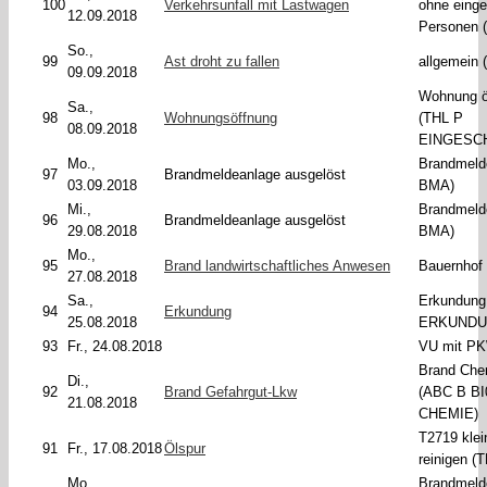
100
Verkehrsunfall mit Lastwagen
ohne eing
12.09.2018
Personen 
So.,
99
Ast droht zu fallen
allgemein 
09.09.2018
Wohnung ö
Sa.,
98
Wohnungsöffnung
(THL P
08.09.2018
EINGESC
Mo.,
Brandmeld
97
Brandmeldeanlage ausgelöst
03.09.2018
BMA)
Mi.,
Brandmeld
96
Brandmeldeanlage ausgelöst
29.08.2018
BMA)
Mo.,
95
Brand landwirtschaftliches Anwesen
Bauernhof 
27.08.2018
Sa.,
Erkundung
94
Erkundung
25.08.2018
ERKUNDU
93
Fr., 24.08.2018
VU mit PK
Brand Ch
Di.,
92
Brand Gefahrgut-Lkw
(ABC B BI
21.08.2018
CHEMIE)
T2719 klei
91
Fr., 17.08.2018
Ölspur
reinigen (
Mo.,
Brandmeld