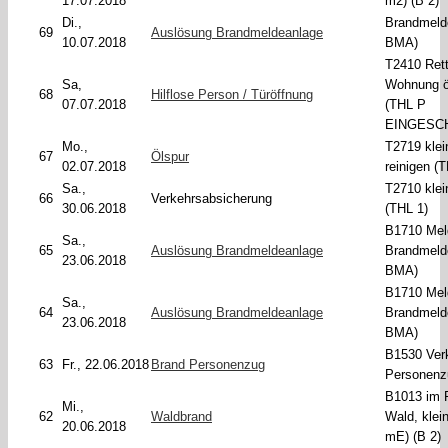
17.07.2018
m2) (B 2)
Di.,
Brandmeld
69
Auslösung Brandmeldeanlage
10.07.2018
BMA)
T2410 Ret
Sa,
Wohnung ö
68
Hilflose Person / Türöffnung
07.07.2018
(THL P
EINGESC
Mo.,
T2719 klei
67
Ölspur
02.07.2018
reinigen (
Sa.,
T2710 klei
66
Verkehrsabsicherung
30.06.2018
(THL 1)
B1710 Mel
Sa.,
65
Auslösung Brandmeldeanlage
Brandmeld
23.06.2018
BMA)
B1710 Mel
Sa.,
64
Auslösung Brandmeldeanlage
Brandmeld
23.06.2018
BMA)
B1530 Ver
63
Fr., 22.06.2018
Brand Personenzug
Personenz
B1013 im 
Mi.,
62
Waldbrand
Wald, klei
20.06.2018
mE) (B 2)