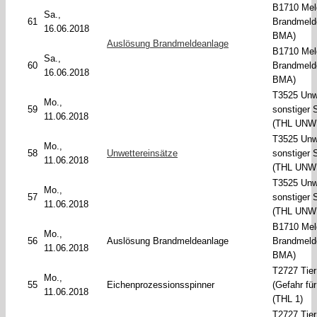
B1710 Mel
Sa.,
61
Brandmeld
16.06.2018
BMA)
Auslösung Brandmeldeanlage
B1710 Mel
Sa.,
60
Brandmeld
16.06.2018
BMA)
T3525 Unw
Mo.,
59
sonstiger
11.06.2018
(THL UNW
T3525 Unw
Mo.,
58
Unwettereinsätze
sonstiger
11.06.2018
(THL UNW
T3525 Unw
Mo.,
57
sonstiger
11.06.2018
(THL UNW
B1710 Mel
Mo.,
56
Auslösung Brandmeldeanlage
Brandmeld
11.06.2018
BMA)
T2727 Tier
Mo.,
55
Eichenprozessionsspinner
(Gefahr fü
11.06.2018
(THL 1)
T2727 Tier