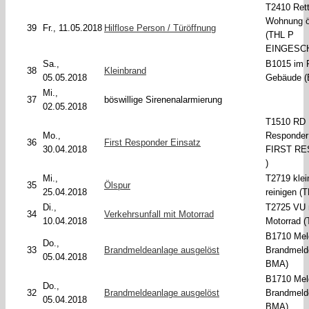
T2410 Ret
Wohnung ö
39
Fr., 11.05.2018
Hilflose Person / Türöffnung
(THL P
EINGESC
Sa.,
B1015 im 
38
Kleinbrand
05.05.2018
Gebäude (
Mi.,
37
böswillige Sirenenalarmierung
02.05.2018
T1510 RD F
Mo.,
Responder
36
First Responder Einsatz
30.04.2018
FIRST R
)
Mi.,
T2719 klei
35
Ölspur
25.04.2018
reinigen (
Di.,
T2725 VU 
34
Verkehrsunfall mit Motorrad
10.04.2018
Motorrad (
B1710 Mel
Do.,
33
Brandmeldeanlage ausgelöst
Brandmeld
05.04.2018
BMA)
B1710 Mel
Do.,
32
Brandmeldeanlage ausgelöst
Brandmeld
05.04.2018
BMA)