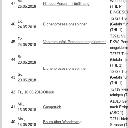
Sa.,
Wohnung ö
47
Hilflose Person - Türöffnung
26.05.2018
(THL P
EINGESC
T2727 Tier
Do.,
46
Eichenprozessionsspinner
(Gefahr fü
24.05.2018
(THL 1)
T2911 VU 
Do.,
45
Verkehrsunfall Personen eingeklemmt
PKW, Per
24.05.2018
eingeklem
T2727 Tier
So.,
44
(Gefahr fü
20.05.2018
(THL 1)
Eichenprozessionsspinner
T2727 Tier
So.,
43
(Gefahr fü
20.05.2018
(THL 1)
T2719 klei
42
Fr., 18.05.2018
Ölspur
reinigen (
A1013 Ger
Mi.,
41
Gasgeruch
nach Erdg
16.05.2018
(ABC 1)
Mo.,
T2711 klei
40
Baum über Wanderweg
14.05.2018
Strasse (T