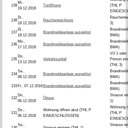
Mi.,
139
Türöffnung
(THL P
19.12.2018
EINGESC
Di.,
Rauchentw
138
Rauchentwicklung
18.12.2018
3)
Di.,
Brandmeld
137
Brandmeldeanlage ausgelöst
18.12.2018
BMA)
Mo.,
Brandmeld
136
Brandmeldeanlage ausgelöst
17.12.2018
BMA)
VU 1 oder
Do.,
135
Verkehrsunfall
Person ei
13.12.2018
(THL 3)
Sa.,
Brandmeld
134
Brandmeldeanlage ausgelöst
08.12.2018
BMA)
Brandmeld
133
Fr., 07.12.2018
Brandmeldeanlage ausgelöst
BMA)
Do.,
Strasse re
132
Ölspur
06.12.2018
1)
Wohnung ö
Do.,
Wohnung öffnen akut (THL P
131
(THL P
06.12.2018
EINGESCHLOSSEN)
EINGESC
Sa.,
Strasse re
130
Strasse reinigen (THL 1)