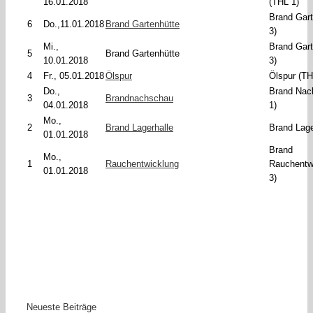
16.01.2018
(THL 1)
Brand Gart
6
Do.,11.01.2018
Brand Gartenhütte
3)
Mi.,
Brand Gart
5
Brand Gartenhütte
10.01.2018
3)
4
Fr., 05.01.2018
Ölspur
Ölspur (TH
Do.,
Brand Nac
3
Brandnachschau
04.01.2018
1)
Mo.,
2
Brand Lagerhalle
Brand Lage
01.01.2018
Brand
Mo.,
1
Rauchentwicklung
Rauchentw
01.01.2018
3)
Neueste Beiträge