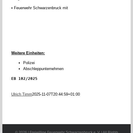
• Feuerwehr Schwarzenbruck mit
Weitere Einheiten:
Polizei
Abschleppunternehmen
EB 102/2025
Ulrich Timm
2025-11-07T20:44:59+01:00
©
2026 | Freiwillige Feuerwehr Schwarzenbruck e. V. | All Rights