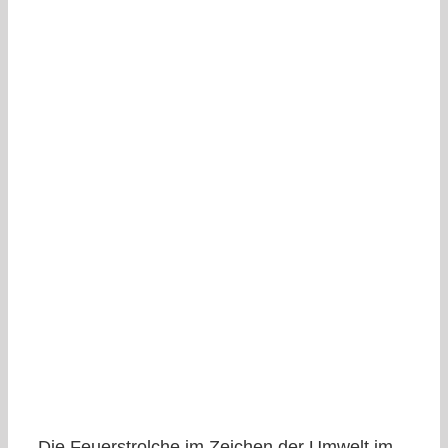
Die Feuerstrolche im Zeichen der Umwelt im