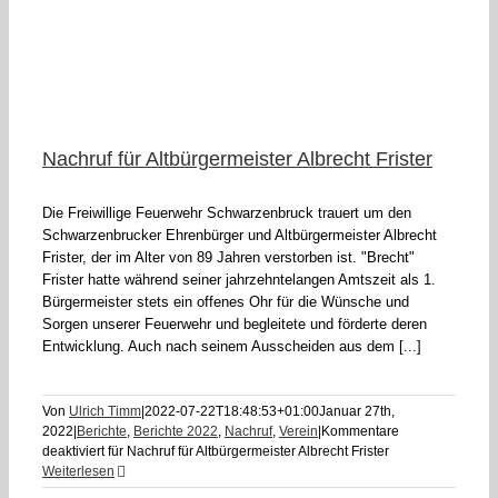
Nachruf für Altbürgermeister Albrecht Frister
Die Freiwillige Feuerwehr Schwarzenbruck trauert um den
Schwarzenbrucker Ehrenbürger und Altbürgermeister Albrecht
Frister, der im Alter von 89 Jahren verstorben ist. "Brecht"
Frister hatte während seiner jahrzehntelangen Amtszeit als 1.
Bürgermeister stets ein offenes Ohr für die Wünsche und
Sorgen unserer Feuerwehr und begleitete und förderte deren
Entwicklung. Auch nach seinem Ausscheiden aus dem [...]
Von
Ulrich Timm
|
2022-07-22T18:48:53+01:00
Januar 27th,
2022
|
Berichte
,
Berichte 2022
,
Nachruf
,
Verein
|
Kommentare
deaktiviert
für Nachruf für Altbürgermeister Albrecht Frister
Weiterlesen