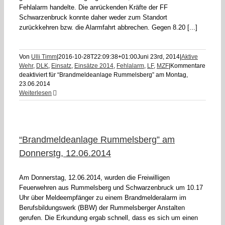
Fehlalarm handelte. Die anrückenden Kräfte der FF
Schwarzenbruck konnte daher weder zum Standort
zurückkehren bzw. die Alarmfahrt abbrechen. Gegen 8.20 [...]
Von
Ulli Timm
|
2016-10-28T22:09:38+01:00
Juni 23rd, 2014
|
Aktive
Wehr
,
DLK
,
Einsatz
,
Einsätze 2014
,
Fehlalarm
,
LF
,
MZF
|
Kommentare
deaktiviert
für “Brandmeldeanlage Rummelsberg” am Montag,
23.06.2014
Weiterlesen
“Brandmeldeanlage Rummelsberg” am
Donnerstg, 12.06.2014
Am Donnerstag, 12.06.2014, wurden die Freiwilligen
Feuerwehren aus Rummelsberg und Schwarzenbruck um 10.17
Uhr über Meldeempfänger zu einem Brandmelderalarm im
Berufsbildungswerk (BBW) der Rummelsberger Anstalten
gerufen. Die Erkundung ergab schnell, dass es sich um einen