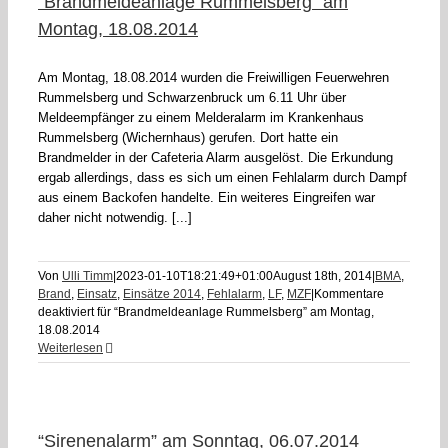
“Brandmeldeanlage Rummelsberg” am
Montag, 18.08.2014
Am Montag, 18.08.2014 wurden die Freiwilligen Feuerwehren
Rummelsberg und Schwarzenbruck um 6.11 Uhr über
Meldeempfänger zu einem Melderalarm im Krankenhaus
Rummelsberg (Wichernhaus) gerufen. Dort hatte ein
Brandmelder in der Cafeteria Alarm ausgelöst. Die Erkundung
ergab allerdings, dass es sich um einen Fehlalarm durch Dampf
aus einem Backofen handelte. Ein weiteres Eingreifen war
daher nicht notwendig. [...]
Von
Ulli Timm
|
2023-01-10T18:21:49+01:00
August 18th, 2014
|
BMA
,
Brand
,
Einsatz
,
Einsätze 2014
,
Fehlalarm
,
LF
,
MZF
|
Kommentare
deaktiviert
für “Brandmeldeanlage Rummelsberg” am Montag,
18.08.2014
Weiterlesen
“Sirenenalarm” am Sonntag, 06.07.2014