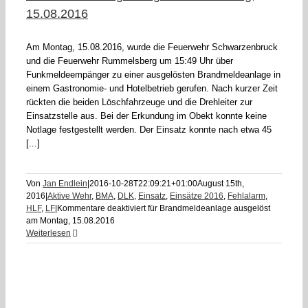
15.08.2016
Am Montag, 15.08.2016, wurde die Feuerwehr Schwarzenbruck
und die Feuerwehr Rummelsberg um 15:49 Uhr über
Funkmeldeempänger zu einer ausgelösten Brandmeldeanlage in
einem Gastronomie- und Hotelbetrieb gerufen. Nach kurzer Zeit
rückten die beiden Löschfahrzeuge und die Drehleiter zur
Einsatzstelle aus. Bei der Erkundung im Obekt konnte keine
Notlage festgestellt werden. Der Einsatz konnte nach etwa 45
[...]
Von
Jan Endlein
|
2016-10-28T22:09:21+01:00
August 15th,
2016
|
Aktive Wehr
,
BMA
,
DLK
,
Einsatz
,
Einsätze 2016
,
Fehlalarm
,
HLF
,
LF
|
Kommentare deaktiviert
für Brandmeldeanlage ausgelöst
am Montag, 15.08.2016
Weiterlesen