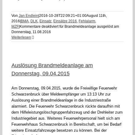
Von
Jan Endlein
|
2016-10-28T22:09:21+01:00
August 11th,
2016
|
BMA
,
DLK
,
Einsatz
,
Einsätze 2016
,
Fehlalarm
,
MZF
|
Kommentare deaktiviert
für Brandmeldeanlage ausgelöst am
Donnerstag, 11.08.2016
Weiterlesen
Auslösung Brandmeldeanlage am
Donnerstag, 09.04.2015
Am Donnerstag, 09.04.2015, wurde die Freiwillige Feuerwehr
Schwarzenbruck über Meldeempfänger um 13:13 Uhr zur
Auslösung einer Brandmeldeanlage in die Industriestraße
alarmiert. Die Feuerwehr Schwarzenbruck rückte daraufhin mit
dem Hilfeleistungslöschgruppenfahrzeug und der Drehleiter zum
Industriegebiet aus. Weiteres Feuerwehrpersonal hielt sich am
Feuerwehrhaus Schwarzenbruck in Bereitschaft, um bei Bedarf
weitere Einsatzfahrzeuge besetzen zu können. Bei der