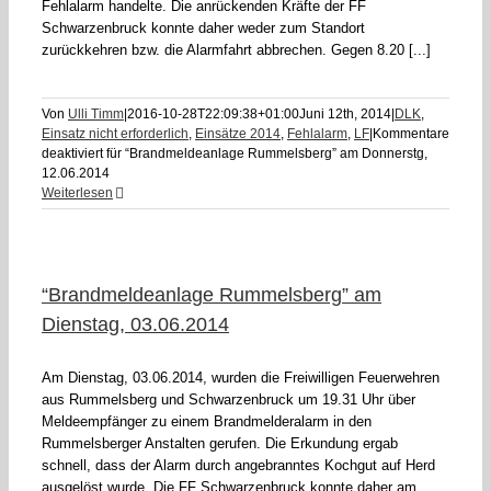
Fehlalarm handelte. Die anrückenden Kräfte der FF
Schwarzenbruck konnte daher weder zum Standort
zurückkehren bzw. die Alarmfahrt abbrechen. Gegen 8.20 [...]
Von
Ulli Timm
|
2016-10-28T22:09:38+01:00
Juni 12th, 2014
|
DLK
,
Einsatz nicht erforderlich
,
Einsätze 2014
,
Fehlalarm
,
LF
|
Kommentare
deaktiviert
für “Brandmeldeanlage Rummelsberg” am Donnerstg,
12.06.2014
Weiterlesen
“Brandmeldeanlage Rummelsberg” am
Dienstag, 03.06.2014
Am Dienstag, 03.06.2014, wurden die Freiwilligen Feuerwehren
aus Rummelsberg und Schwarzenbruck um 19.31 Uhr über
Meldeempfänger zu einem Brandmelderalarm in den
Rummelsberger Anstalten gerufen. Die Erkundung ergab
schnell, dass der Alarm durch angebranntes Kochgut auf Herd
ausgelöst wurde. Die FF Schwarzenbruck konnte daher am