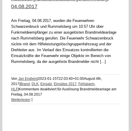
04.08.2017
Am Freitag, 04.08.2017, wurden die Feuerwehren
Schwarzenbruck und Rummelsberg um 10:57 Uhr über
Funkmeldeempfänger zu einer ausgelösten Brandmeldeanlage
nach Rummelsberg gerufen. Die Feuerwehr Schwarzenbruck
rückte mit dem Hilfeleistungslöschgruppenfahrzeug und der
Drehleiter aus. Im Verlauf des Einsatzes kontrollierten die
Einsatzkräfte der Feuerwehr einige Objekte im Bereich von
Rummelsberg, da der ausgelöste Brandmelder nicht [...]
Von
Jan Endlein
|
2023-01-15T22:03:40+01:00
August 4th,
2017
|
Brand
,
DLK
,
Einsatz
,
Einsätze 2017
,
Fehlalarm
,
HLF
|
Kommentare deaktiviert
für Auslösung Brandmeldeanlage am
Freitag, 04.08.2017
Weiterlesen