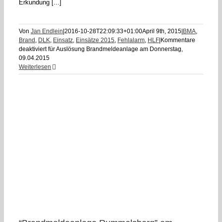
Erkundung [...]
Von
Jan Endlein
|
2016-10-28T22:09:33+01:00
April 9th, 2015
|
BMA
,
Brand
,
DLK
,
Einsatz
,
Einsätze 2015
,
Fehlalarm
,
HLF
|
Kommentare
deaktiviert
für Auslösung Brandmeldeanlage am Donnerstag,
09.04.2015
Weiterlesen
F