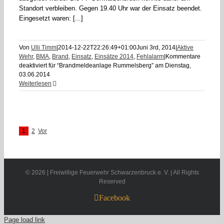
Standort verbleiben. Gegen 19.40 Uhr war der Einsatz beendet.
Eingesetzt waren: [...]
Von
Ulli Timm
|
2014-12-22T22:26:49+01:00
Juni 3rd, 2014
|
Aktive
Wehr
,
BMA
,
Brand
,
Einsatz
,
Einsätze 2014
,
Fehlalarm
|
Kommentare
deaktiviert
für “Brandmeldeanlage Rummelsberg” am Dienstag,
03.06.2014
Weiterlesen
1
2
Vor
©
2026 | Freiwillige Feuerwehr Schwarzenbruck e. V. | All Rights
Reserved
Facebook
Page load link