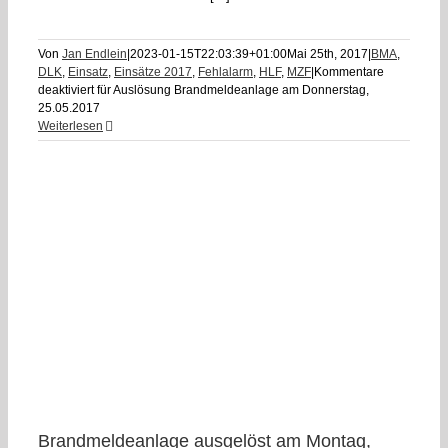
Von
Jan Endlein
|
2023-01-15T22:03:39+01:00
Mai 25th, 2017
|
BMA
,
DLK
,
Einsatz
,
Einsätze 2017
,
Fehlalarm
,
HLF
,
MZF
|
Kommentare
deaktiviert
für Auslösung Brandmeldeanlage am Donnerstag,
25.05.2017
Weiterlesen
6
Brandmeldeanlage ausgelöst am Montag,