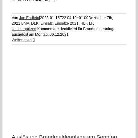
Von
Jan Endlein
|
2023-01-15T22:04:19+01:00
Dezember 7th,
2021
|
BMA
,
DLK
,
Einsatz
,
Einsätze 2021
,
HLF
,
LF
,
Uncategorized
|
Kommentare deaktiviert
für Brandmeldeanlage
ausgelöst am Montag, 06.12.2021
Weiterlesen
Auslösung Brandmeldeanlage am Sonntag,