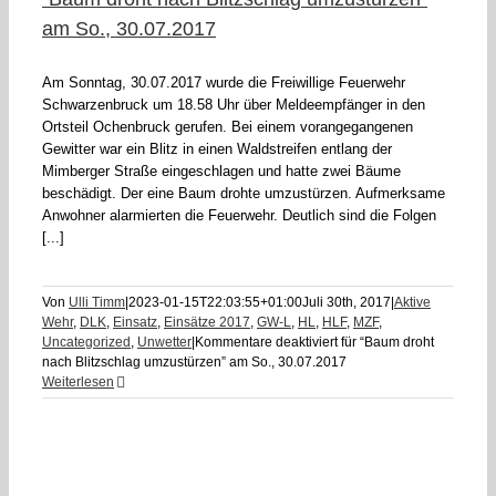
am So., 30.07.2017
Am Sonntag, 30.07.2017 wurde die Freiwillige Feuerwehr
Schwarzenbruck um 18.58 Uhr über Meldeempfänger in den
Ortsteil Ochenbruck gerufen. Bei einem vorangegangenen
Gewitter war ein Blitz in einen Waldstreifen entlang der
Mimberger Straße eingeschlagen und hatte zwei Bäume
beschädigt. Der eine Baum drohte umzustürzen. Aufmerksame
Anwohner alarmierten die Feuerwehr. Deutlich sind die Folgen
[...]
Von
Ulli Timm
|
2023-01-15T22:03:55+01:00
Juli 30th, 2017
|
Aktive
Wehr
,
DLK
,
Einsatz
,
Einsätze 2017
,
GW-L
,
HL
,
HLF
,
MZF
,
Uncategorized
,
Unwetter
|
Kommentare deaktiviert
für “Baum droht
nach Blitzschlag umzustürzen” am So., 30.07.2017
Weiterlesen