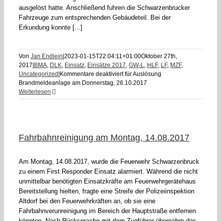
ausgelöst hatte. Anschließend fuhren die Schwarzenbrucker
Fahrzeuge zum entsprechenden Gebäudeteil. Bei der
Erkundung konnte [...]
Von
Jan Endlein
|
2023-01-15T22:04:11+01:00
Oktober 27th,
2017
|
BMA
,
DLK
,
Einsatz
,
Einsätze 2017
,
GW-L
,
HLF
,
LF
,
MZF
,
Uncategorized
|
Kommentare deaktiviert
für Auslösung
Brandmeldeanlage am Donnerstag, 26.10.2017
Weiterlesen
Fahrbahnreinigung am Montag, 14.08.2017
Am Montag, 14.08.2017, wurde die Feuerwehr Schwarzenbruck
zu einem First Responder Einsatz alarmiert. Während die nicht
unmittelbar benötigten Einsatzkräfte am Feuerwehrgerätehaus
Bereitstellung hielten, fragte eine Streife der Polizeiinspektion
Altdorf bei den Feuerwehrkräften an, ob sie eine
Fahrbahnverunreinigung im Bereich der Hauptstraße entfernen
könnten. Nach Rücksprache mit dem Zugführer übernahm das