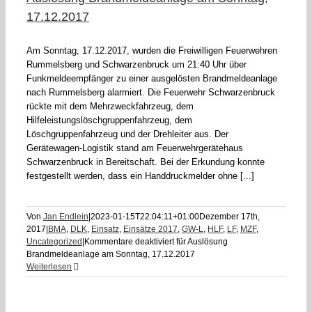
17.12.2017
Am Sonntag, 17.12.2017, wurden die Freiwilligen Feuerwehren
Rummelsberg und Schwarzenbruck um 21:40 Uhr über
Funkmeldeempfänger zu einer ausgelösten Brandmeldeanlage
nach Rummelsberg alarmiert. Die Feuerwehr Schwarzenbruck
rückte mit dem Mehrzweckfahrzeug, dem
Hilfeleistungslöschgruppenfahrzeug, dem
Löschgruppenfahrzeug und der Drehleiter aus. Der
Gerätewagen-Logistik stand am Feuerwehrgerätehaus
Schwarzenbruck in Bereitschaft. Bei der Erkundung konnte
festgestellt werden, dass ein Handdruckmelder ohne [...]
Von
Jan Endlein
|
2023-01-15T22:04:11+01:00
Dezember 17th,
2017
|
BMA
,
DLK
,
Einsatz
,
Einsätze 2017
,
GW-L
,
HLF
,
LF
,
MZF
,
Uncategorized
|
Kommentare deaktiviert
für Auslösung
Brandmeldeanlage am Sonntag, 17.12.2017
Weiterlesen