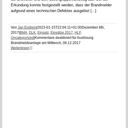
Erkundung konnte festgestellt werden, dass der Brandmelder
aufgrund eines technischen Defektes ausgelöst [...]
Von
Jan Endlein
|
2023-01-15T22:04:11+01:00
Dezember 6th,
2017
|
BMA
,
DLK
,
Einsatz
,
Einsätze 2017
,
HLF
,
Uncategorized
|
Kommentare deaktiviert
für Auslösung
Brandmeldeanlage am Mittwoch, 06.12.2017
Weiterlesen
d