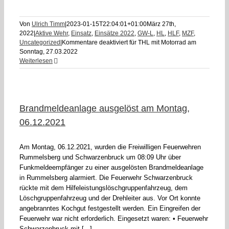
Von
Ulrich Timm
|
2023-01-15T22:04:01+01:00
März 27th,
2022
|
Aktive Wehr
,
Einsatz
,
Einsätze 2022
,
GW-L
,
HL
,
HLF
,
MZF
,
Uncategorized
|
Kommentare deaktiviert
für THL mit Motorrad am
Sonntag, 27.03.2022
Weiterlesen
Brandmeldeanlage ausgelöst am Montag,
06.12.2021
Am Montag, 06.12.2021, wurden die Freiwilligen Feuerwehren
Rummelsberg und Schwarzenbruck um 08:09 Uhr über
Funkmeldeempfänger zu einer ausgelösten Brandmeldeanlage
in Rummelsberg alarmiert. Die Feuerwehr Schwarzenbruck
rückte mit dem Hilfeleistungslöschgruppenfahrzeug, dem
Löschgruppenfahrzeug und der Drehleiter aus. Vor Ort konnte
angebranntes Kochgut festgestellt werden. Ein Eingreifen der
Feuerwehr war nicht erforderlich. Eingesetzt waren: • Feuerwehr
Schwarzenbruck mit [...]