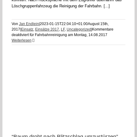
Löschgruppenfahrzeug die Reinigung der Fahrbahn. [...]
Von
Jan Endlein
|
2023-01-15T22:04:10+01:00
August 15th,
2017
|
Einsatz
,
Einsätze 2017
,
LF
,
Uncategorized
|
Kommentare
deaktiviert
für Fahrbahnreinigung am Montag, 14.08.2017
Weiterlesen
,
F
“Baum droht nach Blitzschlag umzustürzen”