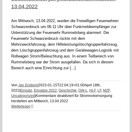
13.04.2022
Am Mittwoch, 13.04.2022, wurden die Freiwilligen Feuerwehren
Schwarzenbruck um 06:11 Uhr über Funkmeldeempfänger zur
Unterstützung der Feuerwehr Rummelsberg alarmiert. Die
Feuerwehr Schwarzenbruck rückte mit dem
Mehrzweckfahrzeug, dem Hilfeleistungslöschgruppenfahrzeug,
dem Löschgruppenfahrzeug und dem Gerätewagen-Logistik mit
Rollwagen Strom/Beleuchtung aus. In einem Teilbereich von
Rummelsberg war der Strom ausgefallen. Da sich in diesem
Bereich auch eine Einrichtung zur [...]
Von
Jan Endlein
|
2023-01-15T22:04:19+01:00
April 18th,
2022
|
Einsatz
,
Einsätze 2022
,
Geschichte
,
GW-L
,
HLF
,
LF
,
MZF
,
Uncategorized
|
Kommentare deaktiviert
für Stromnotversorgung
herstellen am Mittwoch, 13.04.2022
Weiterlesen