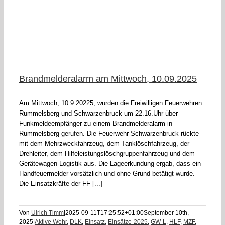
Brandmelderalarm am Mittwoch, 10.09.2025
Am Mittwoch, 10.9.20225, wurden die Freiwilligen Feuerwehren
Rummelsberg und Schwarzenbruck um 22.16.Uhr über
Funkmeldeempfänger zu einem Brandmelderalarm in
Rummelsberg gerufen. Die Feuerwehr Schwarzenbruck rückte
mit dem Mehrzweckfahrzeug, dem Tanklöschfahrzeug, der
Drehleiter, dem Hilfeleistungslöschgruppenfahrzeug und dem
Gerätewagen-Logistik aus. Die Lageerkundung ergab, dass ein
Handfeuermelder vorsätzlich und ohne Grund betätigt wurde.
Die Einsatzkräfte der FF [...]
Von
Ulrich Timm
|
2025-09-11T17:25:52+01:00
September 10th,
2025
|
Aktive Wehr
,
DLK
,
Einsatz
,
Einsätze-2025
,
GW-L
,
HLF
,
MZF
,