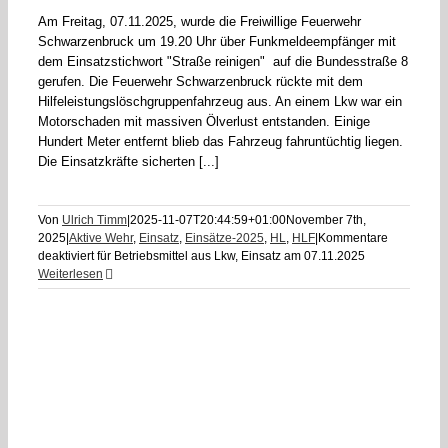
Am Freitag, 07.11.2025, wurde die Freiwillige Feuerwehr
Schwarzenbruck um 19.20 Uhr über Funkmeldeempfänger mit
dem Einsatzstichwort "Straße reinigen" auf die Bundesstraße 8
gerufen. Die Feuerwehr Schwarzenbruck rückte mit dem
Hilfeleistungslöschgruppenfahrzeug aus. An einem Lkw war ein
Motorschaden mit massiven Ölverlust entstanden. Einige
Hundert Meter entfernt blieb das Fahrzeug fahruntüchtig liegen.
Die Einsatzkräfte sicherten [...]
Von
Ulrich Timm
|
2025-11-07T20:44:59+01:00
November 7th,
2025
|
Aktive Wehr
,
Einsatz
,
Einsätze-2025
,
HL
,
HLF
|
Kommentare
deaktiviert
für Betriebsmittel aus Lkw, Einsatz am 07.11.2025
Weiterlesen