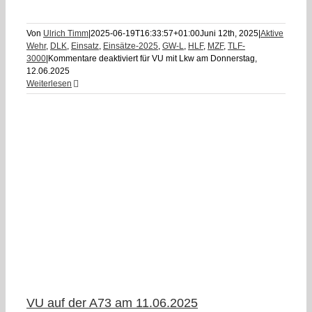
Von
Ulrich Timm
|
2025-06-19T16:33:57+01:00
Juni 12th, 2025
|
Aktive
Wehr
,
DLK
,
Einsatz
,
Einsätze-2025
,
GW-L
,
HLF
,
MZF
,
TLF-
3000
|
Kommentare deaktiviert
für VU mit Lkw am Donnerstag,
12.06.2025
Weiterlesen
VU auf der A73 am 11.06.2025