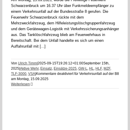
Schwarzenbruck um 16.37 Uhr über Funkmeldeempfänger zu
einem Verkehrsunfall auf der Bundesstraße 8 gerufen. Die
Feuerwehr Schwarzenbruck rückte mit dem
Mehrzweckfahrzeug, dem Hilfeleistungslöschgruppenfahrzeug
und dem Gerätewagen-Logistik mit Verkehrssicherungsanhänger
aus. Das Tanklöschfahrzeug blieb am Feuerwehrhaus in
Bereitschaft. Bei dem Unfall handelte es sich um einen
Auffahrunfall mit [...]
Von
Ulrich Timm
|
2025-09-15T19:26:12+01:00
September 15th,
2025
|
Aktive Wehr
,
Einsatz
,
Einsätze-2025
,
GW-L
,
HL
,
HLF
,
MZF
,
TLF-3000
,
VSA
|
Kommentare deaktiviert
für Verkehrsunfall auf der B8
am Montag, 15.09.2025
Weiterlesen