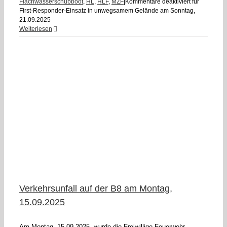
Flachwasserschubboot
,
HL
,
HLF
,
MZF
|
Kommentare deaktiviert
für
First-Responder-Einsatz in unwegsamem Gelände am Sonntag,
21.09.2025
Weiterlesen
F
Verkehrsunfall auf der B8 am Montag,
15.09.2025
Am Montag, 15.09.2025, wurde die Freiwillige Feuerwehr