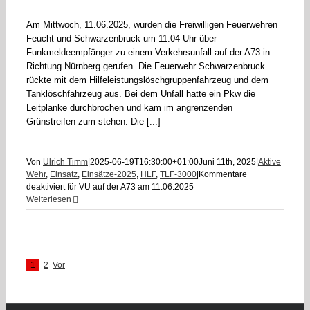
Am Mittwoch, 11.06.2025, wurden die Freiwilligen Feuerwehren
Feucht und Schwarzenbruck um 11.04 Uhr über
Funkmeldeempfänger zu einem Verkehrsunfall auf der A73 in
Richtung Nürnberg gerufen. Die Feuerwehr Schwarzenbruck
rückte mit dem Hilfeleistungslöschgruppenfahrzeug und dem
Tanklöschfahrzeug aus. Bei dem Unfall hatte ein Pkw die
Leitplanke durchbrochen und kam im angrenzenden
Grünstreifen zum stehen. Die [...]
Von
Ulrich Timm
|
2025-06-19T16:30:00+01:00
Juni 11th, 2025
|
Aktive
Wehr
,
Einsatz
,
Einsätze-2025
,
HLF
,
TLF-3000
|
Kommentare
deaktiviert
für VU auf der A73 am 11.06.2025
Weiterlesen
1
2
Vor