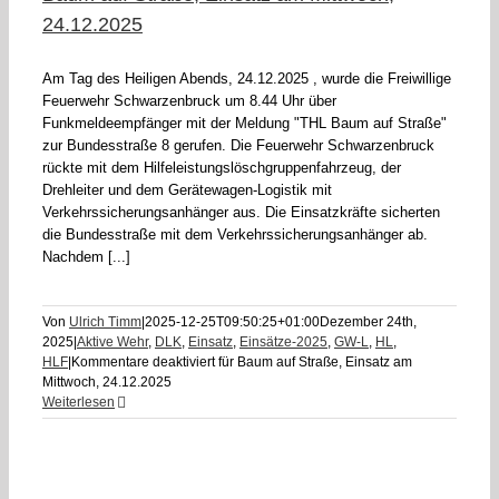
24.12.2025
Am Tag des Heiligen Abends, 24.12.2025 , wurde die Freiwillige
Feuerwehr Schwarzenbruck um 8.44 Uhr über
Funkmeldeempfänger mit der Meldung "THL Baum auf Straße"
zur Bundesstraße 8 gerufen. Die Feuerwehr Schwarzenbruck
rückte mit dem Hilfeleistungslöschgruppenfahrzeug, der
Drehleiter und dem Gerätewagen-Logistik mit
Verkehrssicherungsanhänger aus. Die Einsatzkräfte sicherten
die Bundesstraße mit dem Verkehrssicherungsanhänger ab.
Nachdem [...]
Von
Ulrich Timm
|
2025-12-25T09:50:25+01:00
Dezember 24th,
2025
|
Aktive Wehr
,
DLK
,
Einsatz
,
Einsätze-2025
,
GW-L
,
HL
,
HLF
|
Kommentare deaktiviert
für Baum auf Straße, Einsatz am
Mittwoch, 24.12.2025
Weiterlesen