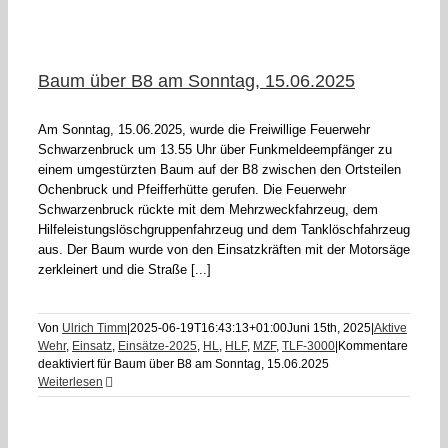
Baum über B8 am Sonntag, 15.06.2025
Am Sonntag, 15.06.2025, wurde die Freiwillige Feuerwehr
Schwarzenbruck um 13.55 Uhr über Funkmeldeempfänger zu
einem umgestürzten Baum auf der B8 zwischen den Ortsteilen
Ochenbruck und Pfeifferhütte gerufen. Die Feuerwehr
Schwarzenbruck rückte mit dem Mehrzweckfahrzeug, dem
Hilfeleistungslöschgruppenfahrzeug und dem Tanklöschfahrzeug
aus. Der Baum wurde von den Einsatzkräften mit der Motorsäge
zerkleinert und die Straße [...]
Von
Ulrich Timm
|
2025-06-19T16:43:13+01:00
Juni 15th, 2025
|
Aktive
Wehr
,
Einsatz
,
Einsätze-2025
,
HL
,
HLF
,
MZF
,
TLF-3000
|
Kommentare
deaktiviert
für Baum über B8 am Sonntag, 15.06.2025
Weiterlesen