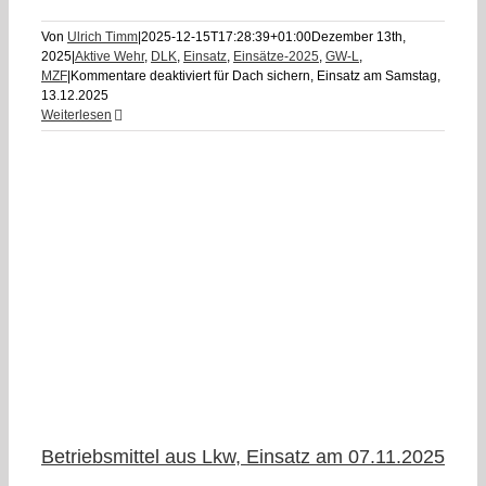
Von
Ulrich Timm
|
2025-12-15T17:28:39+01:00
Dezember 13th,
2025
|
Aktive Wehr
,
DLK
,
Einsatz
,
Einsätze-2025
,
GW-L
,
MZF
|
Kommentare deaktiviert
für Dach sichern, Einsatz am Samstag,
13.12.2025
Weiterlesen
Betriebsmittel aus Lkw, Einsatz am 07.11.2025