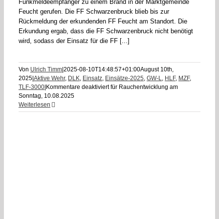
Funkmeldeempfänger zu einem Brand in der Marktgemeinde
Feucht gerufen. Die FF Schwarzenbruck blieb bis zur
Rückmeldung der erkundenden FF Feucht am Standort. Die
Erkundung ergab, dass die FF Schwarzenbruck nicht benötigt
wird, sodass der Einsatz für die FF [...]
Von
Ulrich Timm
|
2025-08-10T14:48:57+01:00
August 10th,
2025
|
Aktive Wehr
,
DLK
,
Einsatz
,
Einsätze-2025
,
GW-L
,
HLF
,
MZF
,
TLF-3000
|
Kommentare deaktiviert
für Rauchentwicklung am
Sonntag, 10.08.2025
Weiterlesen
-