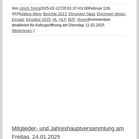
Von
Ulrich Timm
|
2025-02-11T20:01:37+01:00
Februar 11th,
2025
|
Aktive Wehr
,
Berichte 2013
,
Ehrungen Staat
,
Ehrungen Verein
,
Einsatz
,
Einsätze-2025
,
HL
,
HLF
,
MZF
,
Verein
|
Kommentare
deaktiviert
für Aufzugsöffnung am Dienstag, 11.02.2025
Weiterlesen
,
Mitglieder- und Jahreshauptversammlung am
Freitag, 24.01.2025