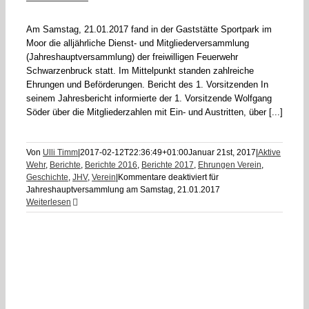
Am Samstag, 21.01.2017 fand in der Gaststätte Sportpark im
Moor die alljährliche Dienst- und Mitgliederversammlung
(Jahreshauptversammlung) der freiwilligen Feuerwehr
Schwarzenbruck statt. Im Mittelpunkt standen zahlreiche
Ehrungen und Beförderungen. Bericht des 1. Vorsitzenden In
seinem Jahresbericht informierte der 1. Vorsitzende Wolfgang
Söder über die Mitgliederzahlen mit Ein- und Austritten, über [...]
Von
Ulli Timm
|
2017-02-12T22:36:49+01:00
Januar 21st, 2017
|
Aktive
Wehr
,
Berichte
,
Berichte 2016
,
Berichte 2017
,
Ehrungen Verein
,
Geschichte
,
JHV
,
Verein
|
Kommentare deaktiviert
für
Jahreshauptversammlung am Samstag, 21.01.2017
Weiterlesen