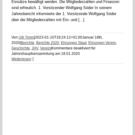
Einsätze bewältigt werden. Die Mitgliederzahlen und Finanzen
sind erfreulich. 1. Vorsitzender Wolfgang Söder In seinem
Jahresbericht informierte der 1. Vorsitzende Wolfgang Söder
über die Mitgliederzahlen mit Ein- und [...]
Von
Ulli Timm
|
2023-01-10T18:24:12+01:00
Januar 18th,
2020
|
Berichte
,
Berichte 2020
,
Ehrungen Staat
,
Ehrungen Verein
,
Geschichte
,
JHV
,
Verein
|
Kommentare deaktiviert
für
Jahreshauptversammlung am 18.01.2020
Weiterlesen