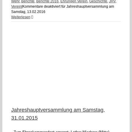
Wehr
,
Berichte
,
Berichte 2016
,
Ehrungen Verein
,
Geschichte
,
JHV
,
Verein
|
Kommentare deaktiviert
für Jahreshauptversammlung am
Samstag, 13.02.2016
Weiterlesen
5
Jahreshauptversammlung am Samstag,
31.01.2015