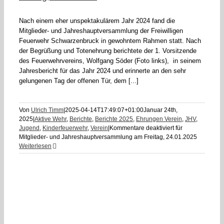
Nach einem eher unspektakulärem Jahr 2024 fand die
Mitglieder- und Jahreshauptversammlung der Freiwilligen
Feuerwehr Schwarzenbruck in gewohntem Rahmen statt. Nach
der Begrüßung und Totenehrung berichtete der 1. Vorsitzende
des Feuerwehrvereins, Wolfgang Söder (Foto links), in seinem
Jahresbericht für das Jahr 2024 und erinnerte an den sehr
gelungenen Tag der offenen Tür, dem [...]
Von
Ulrich Timm
|
2025-04-14T17:49:07+01:00
Januar 24th,
2025
|
Aktive Wehr
,
Berichte
,
Berichte 2025
,
Ehrungen Verein
,
JHV
,
Jugend
,
Kinderfeuerwehr
,
Verein
|
Kommentare deaktiviert
für
Mitglieder- und Jahreshauptversammlung am Freitag, 24.01.2025
Weiterlesen