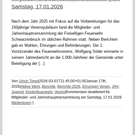
Samstag, 17.01.2026
Nach dem Jahr 2025 mit Fokus auf die Vorbereitungen für das
150jährige Vereinsjubiläum fand die Mitglieder- und
Jahreshauptversammlung der Freiwilligen Feuerwehr
Schwarzenbruck im üblichen Rahmen statt. Neben Berichten
gab es Wahlen, Ehrungen und Beförderungen. Der 1.
Vorsitzender des Feuerwehrvereins, Wolfgang Söder erinnerte in
seinem Jahresbericht an die 1.000-Jahrfeier der Gemeinde unter
Beteiligung der [...]
Von
Ulrich Timm
|
2026-03-01T11:45:00+01:00
Januar 17th,
2026
|
Aktive Wehr
,
Berichte
,
Berichte-2026
,
Ehrungen Verein
,
JHV
,
Jugend
,
Kinderfeuerwehr
,
Verein
|
Kommentare deaktiviert
für
Mitglieder- und Jahreshauptversammlung am Samstag, 17.01.2026
Weiterlesen