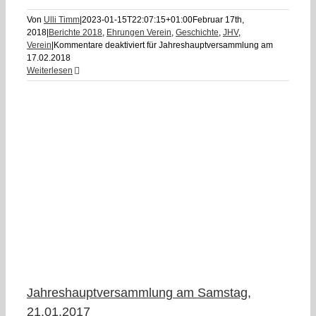
Von
Ulli Timm
|
2023-01-15T22:07:15+01:00
Februar 17th,
2018
|
Berichte 2018
,
Ehrungen Verein
,
Geschichte
,
JHV
,
Verein
|
Kommentare deaktiviert
für Jahreshauptversammlung am
17.02.2018
Weiterlesen
7
Jahreshauptversammlung am Samstag,
21.01.2017