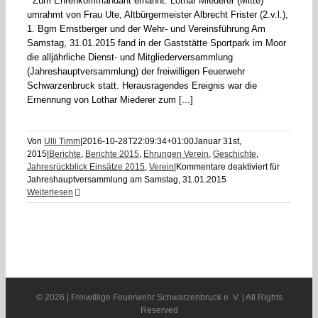
Zum Ehrenkommandant ernannt: Lothar Miederer (Mitte)
umrahmt von Frau Ute, Altbürgermeister Albrecht Frister (2.v.l.),
1. Bgm Ernstberger und der Wehr- und Vereinsführung Am
Samstag, 31.01.2015 fand in der Gaststätte Sportpark im Moor
die alljährliche Dienst- und Mitgliederversammlung
(Jahreshauptversammlung) der freiwilligen Feuerwehr
Schwarzenbruck statt. Herausragendes Ereignis war die
Ernennung von Lothar Miederer zum [...]
Von
Ulli Timm
|
2016-10-28T22:09:34+01:00
Januar 31st,
2015
|
Berichte
,
Berichte 2015
,
Ehrungen Verein
,
Geschichte
,
Jahresrückblick Einsätze 2015
,
Verein
|
Kommentare deaktiviert
für
Jahreshauptversammlung am Samstag, 31.01.2015
Weiterlesen
©
2026 | Freiwillige Feuerwehr Schwarzenbruck e. V. | All Rights
Reserved