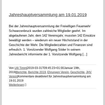
Jahreshauptversammlung am 19.01.2019
Bei der Jahreshauptversammlung der Freiwilligen Feuerwehr
Schwarzenbruck wurden zahlreiche Mitglieder geehrt. Im
abgelaufenen Jahr, dem 142 Vereinsjahr, mussten 142 Einsätze
bewältigt werden – wiederum ein neuer Höchststand in der
Geschichte der Wehr. Die Mitgliederzahlen und Finanzen sind
erfreulich. 1. Vorsitzender Wolfgang Söder In seinem
Jahresbericht informierte der 1. Vorsitzende Wolfgang [...]
Von
Ulli Timm
|
2019-03-31T09:45:23+01:00
Januar 19th,
2019
|
Berichte
,
Berichte 2019
,
Ehrungen Verein
,
Geschichte
,
JHV
,
Verein
|
Kommentare deaktiviert
für Jahreshauptversammlung am
19.01.2019
Weiterlesen