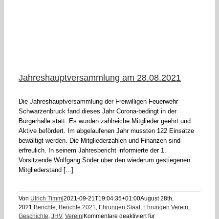
Jahreshauptversammlung am 28.08.2021
Die Jahreshauptversammlung der Freiwilligen Feuerwehr
Schwarzenbruck fand dieses Jahr Corona-bedingt in der
Bürgerhalle statt. Es wurden zahlreiche Mitglieder geehrt und
Aktive befördert. Im abgelaufenen Jahr mussten 122 Einsätze
bewältigt werden. Die Mitgliederzahlen und Finanzen sind
erfreulich. In seinem Jahresbericht informierte der 1.
Vorsitzende Wolfgang Söder über den wiederum gestiegenen
Mitgliederstand [...]
Von
Ulrich Timm
|
2021-09-21T19:04:35+01:00
August 28th,
2021
|
Berichte
,
Berichte 2021
,
Ehrungen Staat
,
Ehrungen Verein
,
Geschichte
,
JHV
,
Verein
|
Kommentare deaktiviert
für