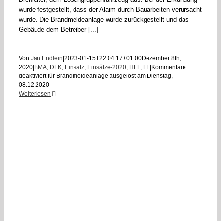
wurde festgestellt, dass der Alarm durch Bauarbeiten verursacht
wurde. Die Brandmeldeanlage wurde zurückgestellt und das
Gebäude dem Betreiber [...]
Von
Jan Endlein
|
2023-01-15T22:04:17+01:00
Dezember 8th,
2020
|
BMA
,
DLK
,
Einsatz
,
Einsätze-2020
,
HLF
,
LF
|
Kommentare
deaktiviert
für Brandmeldeanlage ausgelöst am Dienstag,
08.12.2020
Weiterlesen