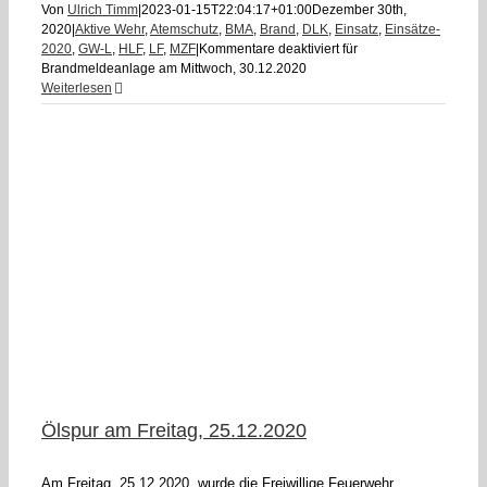
Von
Ulrich Timm
|
2023-01-15T22:04:17+01:00
Dezember 30th,
2020
|
Aktive Wehr
,
Atemschutz
,
BMA
,
Brand
,
DLK
,
Einsatz
,
Einsätze-
2020
,
GW-L
,
HLF
,
LF
,
MZF
|
Kommentare deaktiviert
für
Brandmeldeanlage am Mittwoch, 30.12.2020
Weiterlesen
Ölspur am Freitag, 25.12.2020
Am Freitag, 25.12.2020, wurde die Freiwillige Feuerwehr