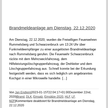
Brandmeldeanlage am Dienstag, 22.12.2020
Am Dienstag, 22.12.2020, wurden die Freiwilligen Feuerwehren
Rummelsberg und Schwarzenbruck um 13:24 Uhr über
Funkmeldeempfänger zu einer ausgelösten Brandmeldeanlage
nach Rummelsberg gerufen. Die Feuerwehr Schwarzenbruck
rückte mit dem Mehrzweckfahrzeug, dem
Hilfeleistungslöschgruppenfahrzeug, der Drehleiter und dem
Löschgruppenfahrzeug aus. Schnell konnte bei der Erkundung
festgestellt werden, dass es sich lediglich um angebranntes
Kochgut in einer Mikrowelle handelte. [...]
Von
Jan Endlein
|
2023-01-15T22:04:17+01:00
Dezember 22nd,
2020
|
Brand
,
DLK
,
Einsatz
,
Einsätze-2020
,
HLF
,
LF
,
MZF
|
Kommentare deaktiviert
für Brandmeldeanlage am Dienstag,
22.12.2020