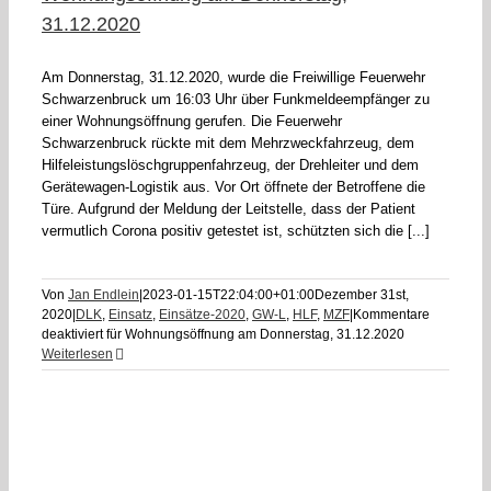
31.12.2020
Am Donnerstag, 31.12.2020, wurde die Freiwillige Feuerwehr
Schwarzenbruck um 16:03 Uhr über Funkmeldeempfänger zu
einer Wohnungsöffnung gerufen. Die Feuerwehr
Schwarzenbruck rückte mit dem Mehrzweckfahrzeug, dem
Hilfeleistungslöschgruppenfahrzeug, der Drehleiter und dem
Gerätewagen-Logistik aus. Vor Ort öffnete der Betroffene die
Türe. Aufgrund der Meldung der Leitstelle, dass der Patient
vermutlich Corona positiv getestet ist, schützten sich die [...]
Von
Jan Endlein
|
2023-01-15T22:04:00+01:00
Dezember 31st,
2020
|
DLK
,
Einsatz
,
Einsätze-2020
,
GW-L
,
HLF
,
MZF
|
Kommentare
deaktiviert
für Wohnungsöffnung am Donnerstag, 31.12.2020
Weiterlesen