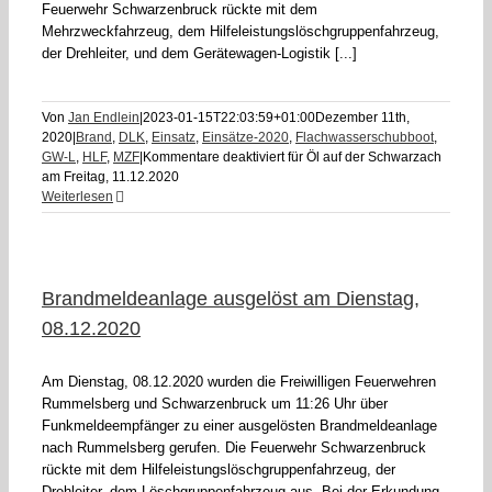
Feuerwehr Schwarzenbruck rückte mit dem
Mehrzweckfahrzeug, dem Hilfeleistungslöschgruppenfahrzeug,
der Drehleiter, und dem Gerätewagen-Logistik [...]
Von
Jan Endlein
|
2023-01-15T22:03:59+01:00
Dezember 11th,
2020
|
Brand
,
DLK
,
Einsatz
,
Einsätze-2020
,
Flachwasserschubboot
,
GW-L
,
HLF
,
MZF
|
Kommentare deaktiviert
für Öl auf der Schwarzach
am Freitag, 11.12.2020
Weiterlesen
Brandmeldeanlage ausgelöst am Dienstag,
08.12.2020
Am Dienstag, 08.12.2020 wurden die Freiwilligen Feuerwehren
Rummelsberg und Schwarzenbruck um 11:26 Uhr über
Funkmeldeempfänger zu einer ausgelösten Brandmeldeanlage
nach Rummelsberg gerufen. Die Feuerwehr Schwarzenbruck
rückte mit dem Hilfeleistungslöschgruppenfahrzeug, der
Drehleiter, dem Löschgruppenfahrzeug aus. Bei der Erkundung