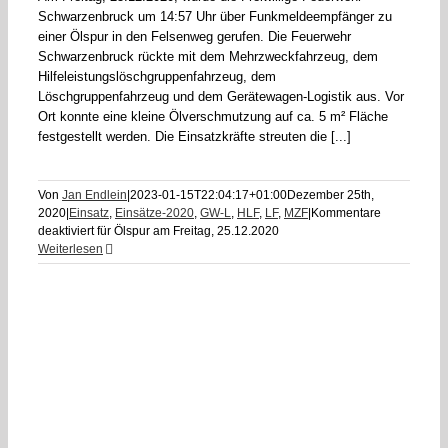
Schwarzenbruck um 14:57 Uhr über Funkmeldeempfänger zu
einer Ölspur in den Felsenweg gerufen. Die Feuerwehr
Schwarzenbruck rückte mit dem Mehrzweckfahrzeug, dem
Hilfeleistungslöschgruppenfahrzeug, dem
Löschgruppenfahrzeug und dem Gerätewagen-Logistik aus. Vor
Ort konnte eine kleine Ölverschmutzung auf ca. 5 m² Fläche
festgestellt werden. Die Einsatzkräfte streuten die [...]
Von
Jan Endlein
|
2023-01-15T22:04:17+01:00
Dezember 25th,
2020
|
Einsatz
,
Einsätze-2020
,
GW-L
,
HLF
,
LF
,
MZF
|
Kommentare
deaktiviert
für Ölspur am Freitag, 25.12.2020
Weiterlesen