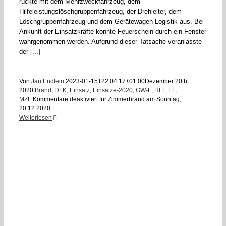
rückte mit dem Mehrzweckfahrzeug, dem
Hilfeleistungslöschgruppenfahrzeug, der Drehleiter, dem
Löschgruppenfahrzeug und dem Gerätewagen-Logistik aus. Bei
Ankunft der Einsatzkräfte konnte Feuerschein durch ein Fenster
wahrgenommen werden. Aufgrund dieser Tatsache veranlasste
der [...]
Von
Jan Endlein
|
2023-01-15T22:04:17+01:00
Dezember 20th,
2020
|
Brand
,
DLK
,
Einsatz
,
Einsätze-2020
,
GW-L
,
HLF
,
LF
,
MZF
|
Kommentare deaktiviert
für Zimmerbrand am Sonntag,
20.12.2020
Weiterlesen