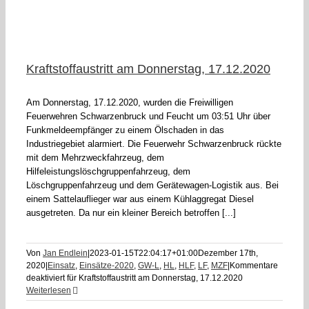
Kraftstoffaustritt am Donnerstag, 17.12.2020
Am Donnerstag, 17.12.2020, wurden die Freiwilligen
Feuerwehren Schwarzenbruck und Feucht um 03:51 Uhr über
Funkmeldeempfänger zu einem Ölschaden in das
Industriegebiet alarmiert. Die Feuerwehr Schwarzenbruck rückte
mit dem Mehrzweckfahrzeug, dem
Hilfeleistungslöschgruppenfahrzeug, dem
Löschgruppenfahrzeug und dem Gerätewagen-Logistik aus. Bei
einem Sattelauflieger war aus einem Kühlaggregat Diesel
ausgetreten. Da nur ein kleiner Bereich betroffen [...]
Von
Jan Endlein
|
2023-01-15T22:04:17+01:00
Dezember 17th,
2020
|
Einsatz
,
Einsätze-2020
,
GW-L
,
HL
,
HLF
,
LF
,
MZF
|
Kommentare
deaktiviert
für Kraftstoffaustritt am Donnerstag, 17.12.2020
Weiterlesen