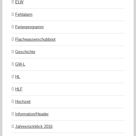
ELW
Fehlalarm
Ferienprogramm
Flachwasserschubboot
Geschichte
GW-L
HL
HLF
Hochzeit
Information/Header
Jahresrückblick 2016