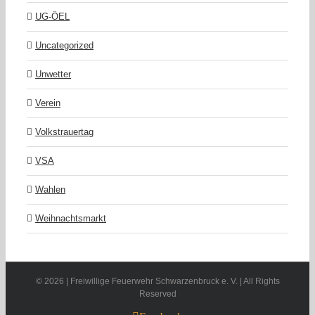
UG-ÖEL
Uncategorized
Unwetter
Verein
Volkstrauertag
VSA
Wahlen
Weihnachtsmarkt
©
2026 | Freiwillige Feuerwehr Schwarzenbruck e. V. | All Rights
Reserved