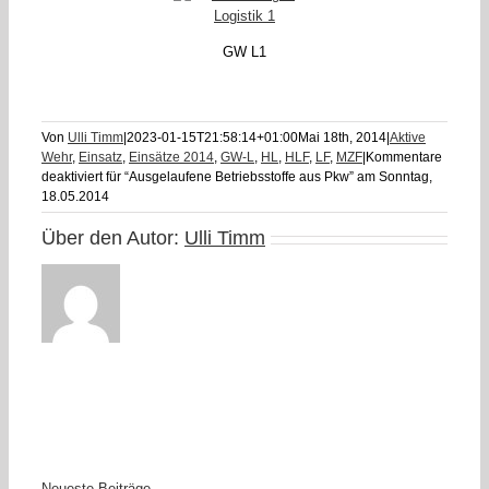
GW L1
Von
Ulli Timm
|
2023-01-15T21:58:14+01:00
Mai 18th, 2014
|
Aktive
Wehr
,
Einsatz
,
Einsätze 2014
,
GW-L
,
HL
,
HLF
,
LF
,
MZF
|
Kommentare
deaktiviert
für “Ausgelaufene Betriebsstoffe aus Pkw” am Sonntag,
18.05.2014
Über den Autor:
Ulli Timm
Neueste Beiträge