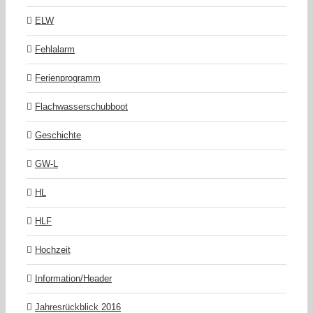
ELW
Fehlalarm
Ferienprogramm
Flachwasserschubboot
Geschichte
GW-L
HL
HLF
Hochzeit
Information/Header
Jahresrückblick 2016