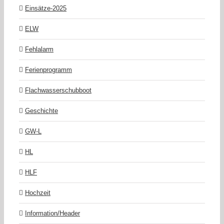
Einsätze-2025
ELW
Fehlalarm
Ferienprogramm
Flachwasserschubboot
Geschichte
GW-L
HL
HLF
Hochzeit
Information/Header