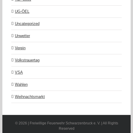
UG-ÖEL
Uncategorized
Unwetter
Verein
Volkstrauertag
VSA
Wahlen
Weihnachtsmarkt
©
2026 | Freiwillige Feuerwehr Schwarzenbruck e. V. | All Rights
Reserved