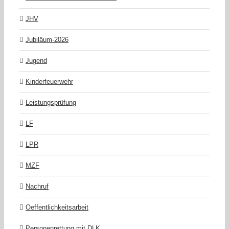
JHV
Jubiläum-2026
Jugend
Kinderfeuerwehr
Leistungsprüfung
LF
LPR
MZF
Nachruf
Oeffentlichkeitsarbeit
Personenrettung mit DLK