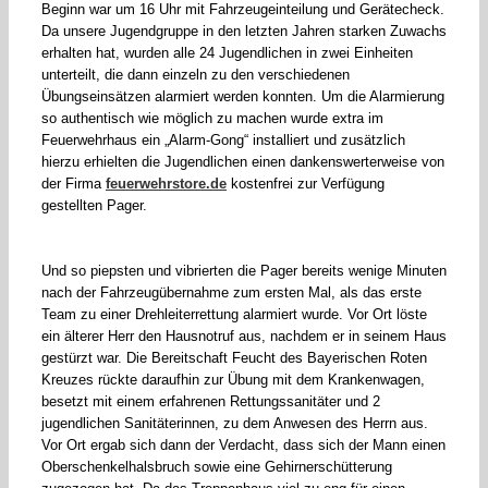
Beginn war um 16 Uhr mit Fahrzeugeinteilung und Gerätecheck.
Da unsere Jugendgruppe in den letzten Jahren starken Zuwachs
erhalten hat, wurden alle 24 Jugendlichen in zwei Einheiten
unterteilt, die dann einzeln zu den verschiedenen
Übungseinsätzen alarmiert werden konnten. Um die Alarmierung
so authentisch wie möglich zu machen wurde extra im
Feuerwehrhaus ein „Alarm-Gong“ installiert und zusätzlich
hierzu erhielten die Jugendlichen einen dankenswerterweise von
der Firma
feuerwehrstore.de
kostenfrei zur Verfügung
gestellten Pager.
Und so piepsten und vibrierten die Pager bereits wenige Minuten
nach der Fahrzeugübernahme zum ersten Mal, als das erste
Team zu einer Drehleiterrettung alarmiert wurde. Vor Ort löste
ein älterer Herr den Hausnotruf aus, nachdem er in seinem Haus
gestürzt war. Die Bereitschaft Feucht des Bayerischen Roten
Kreuzes rückte daraufhin zur Übung mit dem Krankenwagen,
besetzt mit einem erfahrenen Rettungssanitäter und 2
jugendlichen Sanitäterinnen, zu dem Anwesen des Herrn aus.
Vor Ort ergab sich dann der Verdacht, dass sich der Mann einen
Oberschenkelhalsbruch sowie eine Gehirnerschütterung