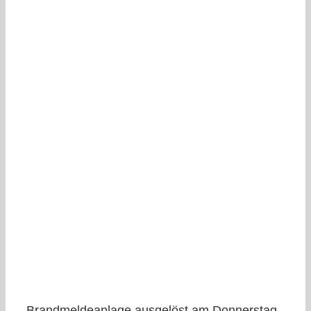
Brandmeldeanlage ausgelöst am Donnerstag,