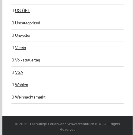
UG-ÖEL
Uncategorized
Unwetter
Verein
Volkstrauertag
VSA
Wahlen
Weihnachtsmarkt
©
2026 | Freiwillige Feuerwehr Schwarzenbruck e. V. | All Rights
Reserved