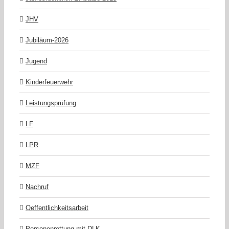
JHV
Jubiläum-2026
Jugend
Kinderfeuerwehr
Leistungsprüfung
LF
LPR
MZF
Nachruf
Oeffentlichkeitsarbeit
Personenrettung mit DLK