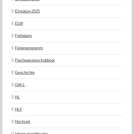
Einsätze-2025
ELW
Fehlalarm
Ferienprogramm
Flachwasserschubboot
Geschichte
GW-L
HL
HLF
Hochzeit
Information/Header