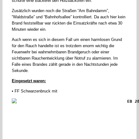
schürte eine Bäckerei den Holzbackofen ein.
Zusätzlich wurden noch die Straßen “Am Bahndamm”,
“Waldstraße” und “Bahnhofsallee” kontrolliert. Da auch hier kein
Brand feststellbar war rückten die Einsatzkräfte nach etwa 30
Minuten wieder ein.
Auch wenn es sich in diesem Fall um einen harmlosen Grund
für den Rauch handelte ist es trotzdem enorm wichtig die
Feuerwehr bei wahrnehmbaren Brandgeruch oder einer
sichtbaren Rauchentwicklung über Notruf zu alarmieren. Im
Falle eines Brandes zählt gerade in den Nachtstunden jede
Sekunde.
Eingesetzt waren:
• FF Schwarzenbruck mit
EB 2