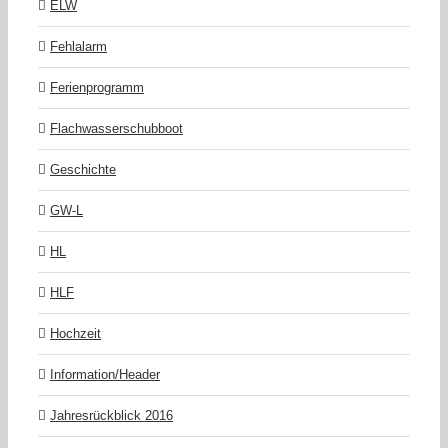
ELW
Fehlalarm
Ferienprogramm
Flachwasserschubboot
Geschichte
GW-L
HL
HLF
Hochzeit
Information/Header
Jahresrückblick 2016