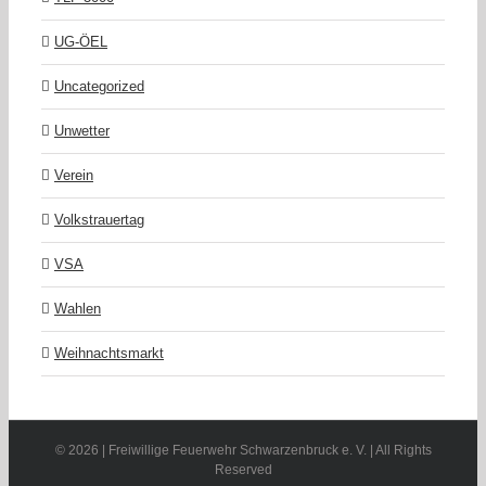
UG-ÖEL
Uncategorized
Unwetter
Verein
Volkstrauertag
VSA
Wahlen
Weihnachtsmarkt
©
2026 | Freiwillige Feuerwehr Schwarzenbruck e. V. | All Rights
Reserved