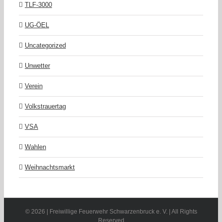
TLF-3000
UG-ÖEL
Uncategorized
Unwetter
Verein
Volkstrauertag
VSA
Wahlen
Weihnachtsmarkt
©
2026 | Freiwillige Feuerwehr Schwarzenbruck e. V. | All Rights
Reserved