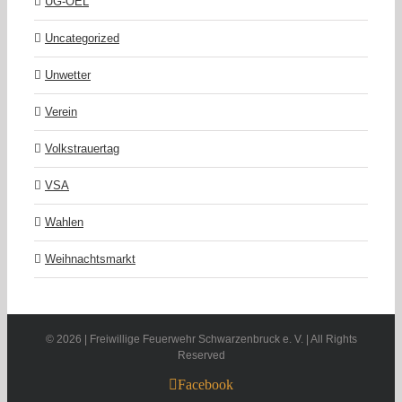
UG-ÖEL
Uncategorized
Unwetter
Verein
Volkstrauertag
VSA
Wahlen
Weihnachtsmarkt
©
2026 | Freiwillige Feuerwehr Schwarzenbruck e. V. | All Rights
Reserved
Facebook