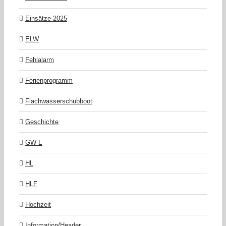
Einsätze-2025
ELW
Fehlalarm
Ferienprogramm
Flachwasserschubboot
Geschichte
GW-L
HL
HLF
Hochzeit
Information/Header